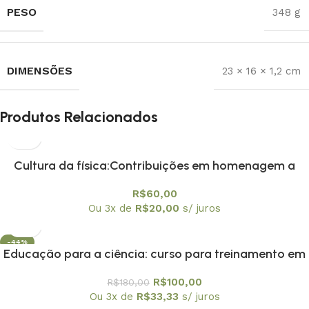
PESO
348 g
DIMENSÕES
23 × 16 × 1,2 cm
Produtos Relacionados
Cultura da física:Contribuições em homenagem a
Amelia Imperio Hamburger, A
R$
60,00
Ou 3x de
R$
20,00
s/ juros
-44%
Educação para a ciência: curso para treinamento em
centros e museus de ciência
R$
100,00
R$
180,00
Ou 3x de
R$
33,33
s/ juros