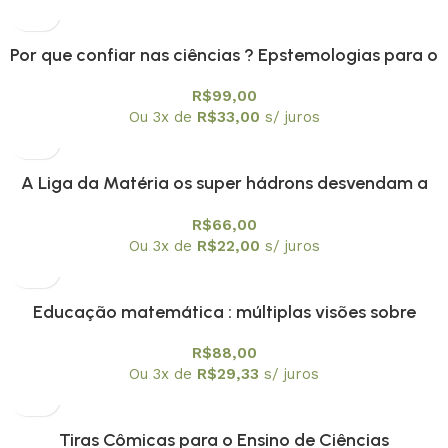
Por que confiar nas ciências ? Epstemologias para o
nosso tempo
R$
99,00
Ou 3x de
R$
33,00
s/ juros
A Liga da Matéria os super hádrons desvendam a
Física Nuclear
R$
66,00
Ou 3x de
R$
22,00
s/ juros
Educação matemática : múltiplas visões sobre
tecnologias digitais – capa mole
R$
88,00
Ou 3x de
R$
29,33
s/ juros
Tiras Cômicas para o Ensino de Ciências