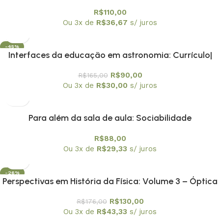
Formação de Professores e Divulgação Científica –
R$
110,00
Volume 1 – Relatos Reflexivos sobre a História da
Ou 3x de
R$
36,67
s/ juros
Astronomia no Ensino
-45%
Interfaces da educação em astronomia: Currículo|
formação de professores e divulgação científica.
R$
90,00
R$
165,00
Volume 2 Ações dialógicas na Prática de Ensino de
Ou 3x de
R$
30,00
s/ juros
Astronomia
Para além da sala de aula: Sociabilidade
Adolescentes| Relações Étnico-Raciais e Ação
R$
88,00
Pedagógica
Ou 3x de
R$
29,33
s/ juros
-26%
Perspectivas em História da Física: Volume 3 – Óptica
e Acústica: Luz e Som| dos Gregos ao Século XIX
R$
130,00
R$
176,00
Ou 3x de
R$
43,33
s/ juros