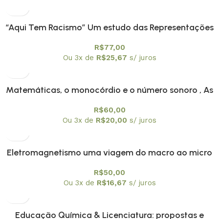
“Aqui Tem Racismo” Um estudo das Representações
Sociais e das Identidades das Crianças Negras na
R$
77,00
Escola
Ou 3x de
R$
25,67
s/ juros
Matemáticas, o monocórdio e o número sonoro , As
R$
60,00
Ou 3x de
R$
20,00
s/ juros
Eletromagnetismo uma viagem do macro ao micro
R$
50,00
Ou 3x de
R$
16,67
s/ juros
Educação Química & Licenciatura: propostas e