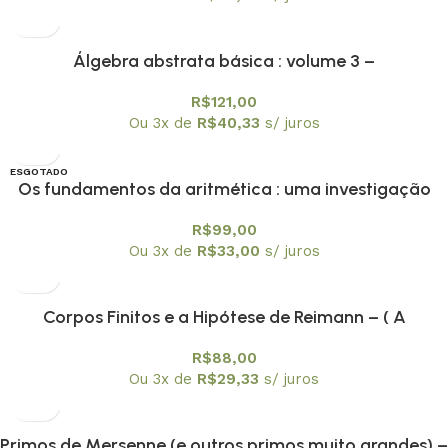
Álgebra abstrata básica : volume 3 –
Textuniversitários 10
R$
121,00
Ou 3x de
R$
40,33
s/ juros
ESGOTADO
Os fundamentos da aritmética : uma investigação
OFERTA
lógico-matemática sobre o conceito de número –
R$
99,00
Textuniversitários 11
Ou 3x de
R$
33,00
s/ juros
Corpos Finitos e a Hipótese de Reimann – ( A
Demonstração de André Weil) – Textuniversitários 14
R$
88,00
Ou 3x de
R$
29,33
s/ juros
Primos de Mersenne (e outros primos muito grandes) –