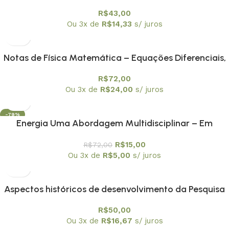
Prevenção Bucal
R$
43,00
Ou 3x de
R$
14,33
s/ juros
Notas de Física Matemática – Equações Diferenciais,
Funções de Green e Distribuições
R$
72,00
Ou 3x de
R$
24,00
s/ juros
-79%
Energia Uma Abordagem Multidisciplinar – Em
promoção
R$
15,00
R$
72,00
Ou 3x de
R$
5,00
s/ juros
Aspectos históricos de desenvolvimento da Pesquisa
matemática nacional
R$
50,00
Ou 3x de
R$
16,67
s/ juros