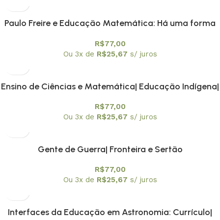
Paulo Freire e Educação Matemática: Há uma forma
Matemática de estar no mundo
R$
77,00
Ou 3x de
R$
25,67
s/ juros
Ensino de Ciências e Matemática| Educação Indígena|
Metodologias de Ensino e Avaliação da
R$
77,00
Aprendizagem
Ou 3x de
R$
25,67
s/ juros
Gente de Guerra| Fronteira e Sertão
R$
77,00
Ou 3x de
R$
25,67
s/ juros
Interfaces da Educação em Astronomia: Currículo|