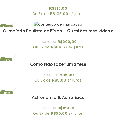
volumes
R$
315,00
Ou 3x de
R$
105,00
s/ juros
-38%
Olimpíada Paulista de Física – Questões resolvidas e
comentadas – coleção em 6 volumes
R$
200,00
R$
320,00
Ou 3x de
R$
66,67
s/ juros
-73%
Como Não fazer uma tese
R$
15,00
R$
55,00
Ou 3x de
R$
5,00
s/ juros
-24%
Astronomia & Astrofísica
OFERTA
R$
150,00
R$
198,00
Ou 3x de
R$
50,00
s/ juros