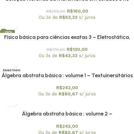
ensino os 10 volumes
R$
160,00
R$
250,00
Ou 3x de
R$
53,33
s/ juros
-26%
Física básica para ciências exatas 3 – Eletrostática,
Magnetostática, Circuitos e Ondas Eletromagnéticas
R$
130,00
R$
176,00
Ou 3x de
R$
43,33
s/ juros
ESGOTADO
Álgebra abstrata básica : volume 1 – Textuinersitários
8
R$
242,00
Ou 3x de
R$
80,67
s/ juros
Álgebra abstrata básica : volume 2 –
Textuniversitários 9
R$
242,00
Ou 3x de
R$
80,67
s/ juros