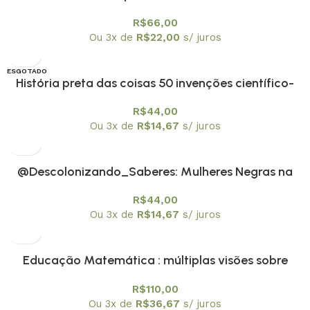
R$
66,00
Ou 3x de
R$
22,00
s/ juros
ESGOTADO
História preta das coisas 50 invenções científico-
tecnológicas de pessoas negras
R$
44,00
Ou 3x de
R$
14,67
s/ juros
@Descolonizando_Saberes: Mulheres Negras na
ciência
R$
44,00
Ou 3x de
R$
14,67
s/ juros
Educação Matemática : múltiplas visões sobre
tecnologias digitais – capa dura
R$
110,00
Ou 3x de
R$
36,67
s/ juros