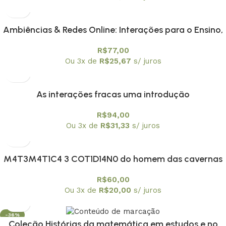
Ambiências & Redes Online: Interações para o Ensino,
Pesquisa e Formação Docente
R$
77,00
Ou 3x de
R$
25,67
s/ juros
As interações fracas uma introdução
R$
94,00
Ou 3x de
R$
31,33
s/ juros
M4T3M4T1C4 3 COT1D14N0 do homem das cavernas
à atualidade
R$
60,00
Ou 3x de
R$
20,00
s/ juros
-36%
Coleção Histórias da matemática em estudos e no