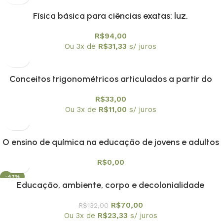
Física básica para ciências exatas: luz,
mecânicaquântica e relatividade: volume 4
R$
94,00
Ou 3x de
R$
31,33
s/ juros
Conceitos trigonométricos articulados a partir do
instrumento náutico, balhestilha, na interface entre
R$
33,00
historia e ensino de matamática
Ou 3x de
R$
11,00
s/ juros
O ensino de química na educação de jovens e adultos
R$
0,00
-47%
Educação, ambiente, corpo e decolonialidade
R$
70,00
R$
132,00
Ou 3x de
R$
23,33
s/ juros