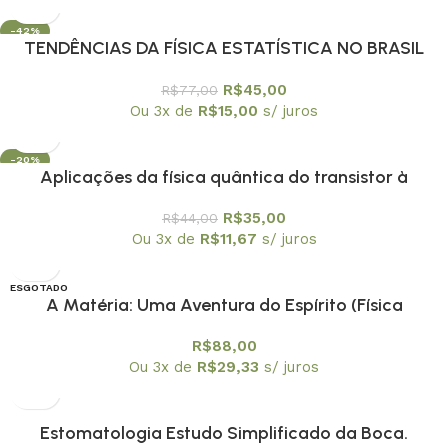
-42%
TENDÊNCIAS DA FÍSICA ESTATÍSTICA NO BRASIL
R$
45,00
R$
77,00
Ou 3x de
R$
15,00
s/ juros
-20%
Aplicações da física quântica do transistor à
nanotecnologia – Coleção Temas Atuais de Física /
R$
35,00
R$
44,00
SBF
Ou 3x de
R$
11,67
s/ juros
ESGOTADO
A Matéria: Uma Aventura do Espírito (Física
Conceitual) – PROMOÇÃO
R$
88,00
Ou 3x de
R$
29,33
s/ juros
Estomatologia Estudo Simplificado da Boca.