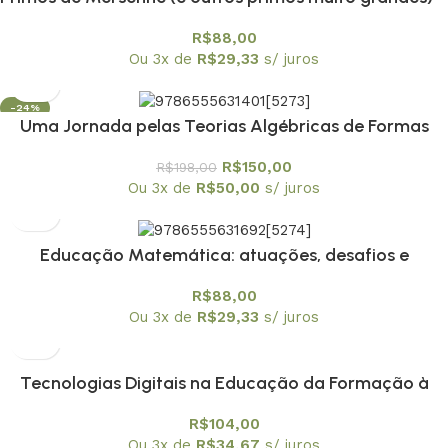
Textuniversitários 12
R$
88,00
Ou 3x de
R$
29,33
s/ juros
-24%
Uma Jornada pelas Teorias Algébricas de Formas
Quadráticas – Textuniversitários 13
R$
150,00
R$
198,00
Ou 3x de
R$
50,00
s/ juros
Educação Matemática: atuações, desafios e
possibilidades em diferentes contextos – envio em 20
R$
88,00
de fevereiro
Ou 3x de
R$
29,33
s/ juros
Tecnologias Digitais na Educação da Formação à
Aplicação
R$
104,00
Ou 3x de
R$
34,67
s/ juros