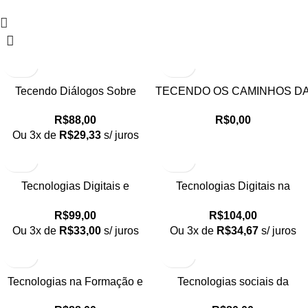
Tecendo Diálogos Sobre
TECENDO OS CAMINHOS D
Direitos Humanos na Educação
ASTRONOMIA
R$
88,00
R$
0,00
em Ciências
Ou 3x de
R$
29,33
s/ juros
Tecnologias Digitais e
Tecnologias Digitais na
Educação Matemática
Educação da Formação à
R$
99,00
R$
104,00
Aplicação
Ou 3x de
R$
33,00
s/ juros
Ou 3x de
R$
34,67
s/ juros
Tecnologias na Formação e
Tecnologias sociais da
prática docente
permacultura e educação