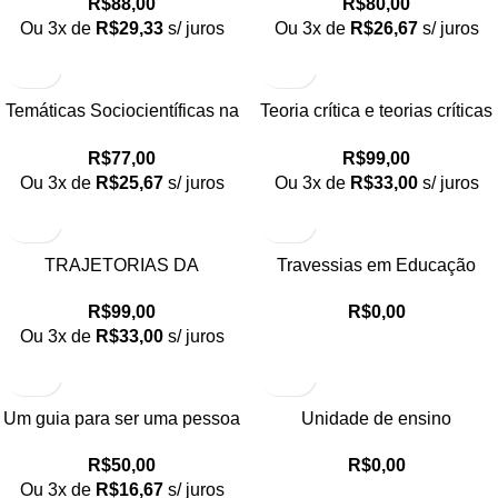
R$
88,00
R$
80,00
científica: propostas inovadora
Ou 3x de
R$
29,33
s/ juros
Ou 3x de
R$
26,67
s/ juros
para um currículo
interdisciplinar
Temáticas Sociocientíficas na
Teoria crítica e teorias críticas
Formação de Professores
latino-americanas e educação
R$
77,00
R$
99,00
Ou 3x de
R$
25,67
s/ juros
Ou 3x de
R$
33,00
s/ juros
TRAJETORIAS DA
Travessias em Educação
DIVERSIDADE NA
Matemática: Experiências,
R$
99,00
R$
0,00
EDUCACAO – Formação,
afetos e investigações
Ou 3x de
R$
33,00
s/ juros
Patrimônio e Identidade
Um guia para ser uma pessoa
Unidade de ensino
branca antirracista
potencialmente signi cativa
R$
50,00
R$
0,00
sobre o conceito de movimento
Ou 3x de
R$
16,67
s/ juros
da Mecânica Clássica à Teoria