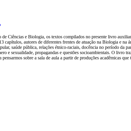
P
no de Ciências e Biologia, os textos compilados no presente livro auxil
3 capítulos, autores de diferentes frentes de atuação na Biologia e na
pular, saúde pública, relações étnico-raciais, docência no período da p
ênero e sexualidade, propagandas e questões socioambientais. O livro traz
e a pensarmos sobre a sala de aula a partir de produções acadêmicas qu