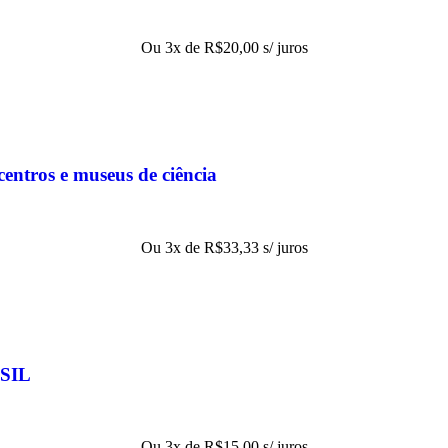
Ou 3x de
R$
20,00
s/ juros
entros e museus de ciência
Ou 3x de
R$
33,33
s/ juros
SIL
Ou 3x de
R$
15,00
s/ juros