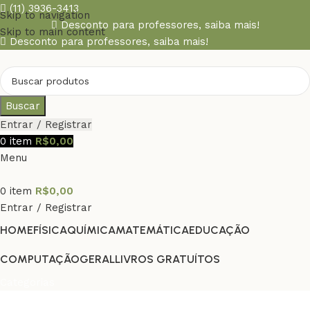
(11) 3936-3413
Skip to navigation
Desconto para professores,
saiba mais!
Skip to main content
Desconto para professores,
saiba mais!
Buscar
Entrar / Registrar
0
item
R$
0,00
Menu
0
item
R$
0,00
Entrar / Registrar
HOME
FÍSICA
QUÍMICA
MATEMÁTICA
EDUCAÇÃO
COMPUTAÇÃO
GERAL
LIVROS GRATUÍTOS
Categorias