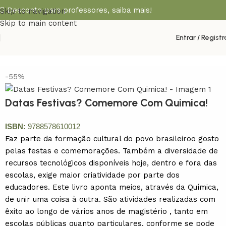
Desconto para professores,
saiba mais!
Skip to navigation
Skip to main content
Entrar / Registr
Início
Diversos
-55%
Datas Festivas? Comemore Com Quimica!
ISBN:
9788578610012
Faz parte da formação cultural do povo brasileiroo gosto
pelas festas e comemorações. Também a diversidade de
recursos tecnológicos disponíveis hoje, dentro e fora das
escolas, exige maior criatividade por parte dos
educadores. Este livro aponta meios, através da Química,
de unir uma coisa à outra. São atividades realizadas com
êxito ao longo de vários anos de magistério , tanto em
escolas públicas quanto particulares, conforme se pode