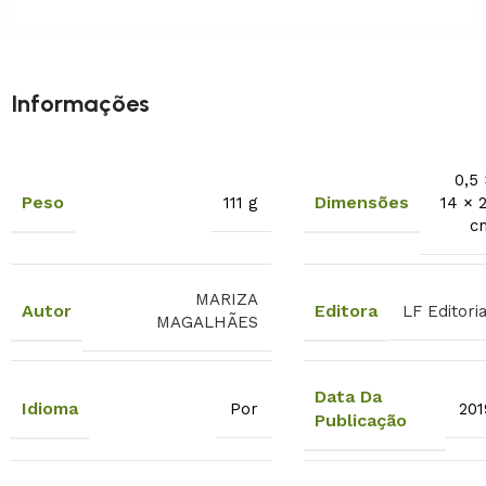
Informações
0,5 
Peso
Dimensões
111 g
14 × 2
c
MARIZA
Autor
Editora
LF Editoria
MAGALHÃES
Data Da
Idioma
Por
201
Publicação