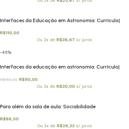
Ou 3x de
R$
25,67
s/ juros
Interfaces da Educação em Astronomia: Currículo|
Formação de Professores e Divulgação Científica –
R$
110,00
Volume 1 – Relatos Reflexivos sobre a História da
Ou 3x de
R$
36,67
s/ juros
Astronomia no Ensino
-45%
Interfaces da educação em astronomia: Currículo|
formação de professores e divulgação científica.
R$
90,00
R$
165,00
Volume 2 Ações dialógicas na Prática de Ensino de
Ou 3x de
R$
30,00
s/ juros
Astronomia
Para além da sala de aula: Sociabilidade
Adolescentes| Relações Étnico-Raciais e Ação
R$
88,00
Pedagógica
Ou 3x de
R$
29,33
s/ juros