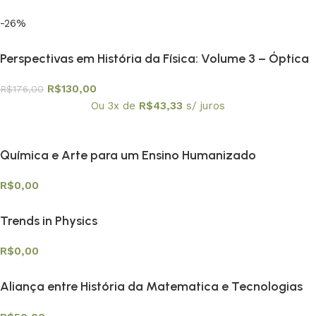
-26%
Perspectivas em História da Física: Volume 3 – Óptica
e Acústica: Luz e Som| dos Gregos ao Século XIX
R$
130,00
R$
176,00
Ou 3x de
R$
43,33
s/ juros
Química e Arte para um Ensino Humanizado
R$
0,00
Trends in Physics
R$
0,00
Aliança entre História da Matematica e Tecnologias
Digitais na Educação Matemática Vol. 1