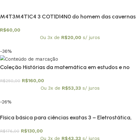
M4T3M4T1C4 3 COT1D14N0 do homem das cavernas
à atualidade
R$
60,00
Ou 3x de
R$
20,00
s/ juros
-36%
Coleção Histórias da matemática em estudos e no
ensino os 10 volumes
R$
160,00
R$
250,00
Ou 3x de
R$
53,33
s/ juros
-26%
Física básica para ciências exatas 3 – Eletrostática,
Magnetostática, Circuitos e Ondas Eletromagnéticas
R$
130,00
R$
176,00
Ou 3x de
R$
43,33
s/ juros