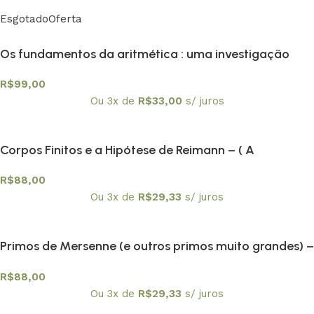
Esgotado
Oferta
Os fundamentos da aritmética : uma investigação
lógico-matemática sobre o conceito de número –
R$
99,00
Textuniversitários 11
Ou 3x de
R$
33,00
s/ juros
Corpos Finitos e a Hipótese de Reimann – ( A
Demonstração de André Weil) – Textuniversitários 14
R$
88,00
Ou 3x de
R$
29,33
s/ juros
Primos de Mersenne (e outros primos muito grandes) –
Textuniversitários 12
R$
88,00
Ou 3x de
R$
29,33
s/ juros