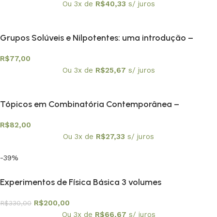
Ou 3x de
R$
40,33
s/ juros
Grupos Solúveis e Nilpotentes: uma introdução –
Textuniversitários 6
R$
77,00
Ou 3x de
R$
25,67
s/ juros
Tópicos em Combinatória Contemporânea –
Textuniversitários 4
R$
82,00
Ou 3x de
R$
27,33
s/ juros
-39%
Experimentos de Física Básica 3 volumes
R$
200,00
R$
330,00
Ou 3x de
R$
66,67
s/ juros