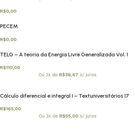
CONTEMPORANEIDADES E TENDÊNCIAS NO ENSINO
R$
0,00
DE FÍSICA NO BRASIL
PECEM
R$
0,00
TELG – A teoria da Energia Livre Generalizada Vol. 1
R$
110,00
Ou 3x de
R$
36,67
s/ juros
Cálculo diferencial e integral I – Textuniversitários 17
R$
165,00
Ou 3x de
R$
55,00
s/ juros