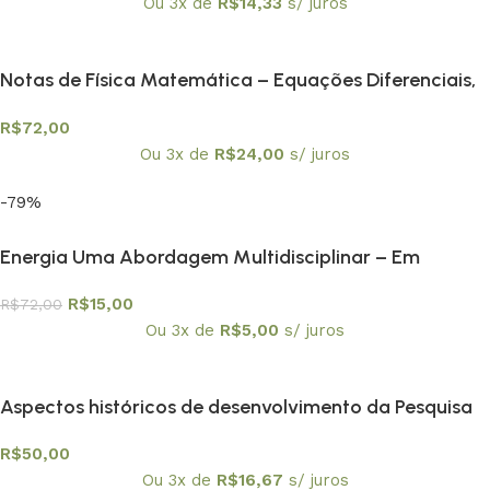
Ou 3x de
R$
14,33
s/ juros
Notas de Física Matemática – Equações Diferenciais,
Funções de Green e Distribuições
R$
72,00
Ou 3x de
R$
24,00
s/ juros
-79%
Energia Uma Abordagem Multidisciplinar – Em
promoção
R$
15,00
R$
72,00
Ou 3x de
R$
5,00
s/ juros
Aspectos históricos de desenvolvimento da Pesquisa
matemática nacional
R$
50,00
Ou 3x de
R$
16,67
s/ juros