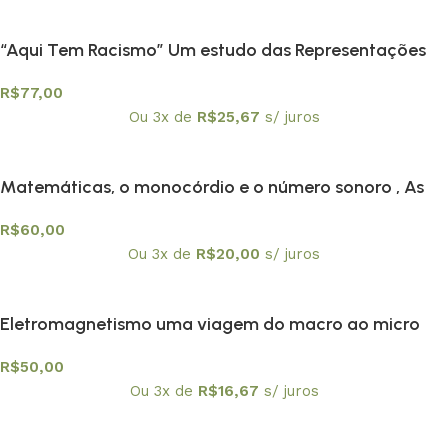
“Aqui Tem Racismo” Um estudo das Representações
Sociais e das Identidades das Crianças Negras na
R$
77,00
Escola
Ou 3x de
R$
25,67
s/ juros
Matemáticas, o monocórdio e o número sonoro , As
R$
60,00
Ou 3x de
R$
20,00
s/ juros
Eletromagnetismo uma viagem do macro ao micro
R$
50,00
Ou 3x de
R$
16,67
s/ juros