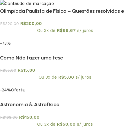
Olimpíada Paulista de Física – Questões resolvidas e
comentadas – coleção em 6 volumes
R$
200,00
R$
320,00
Ou 3x de
R$
66,67
s/ juros
-73%
Como Não fazer uma tese
R$
15,00
R$
55,00
Ou 3x de
R$
5,00
s/ juros
-24%
Oferta
Astronomia & Astrofísica
R$
150,00
R$
198,00
Ou 3x de
R$
50,00
s/ juros