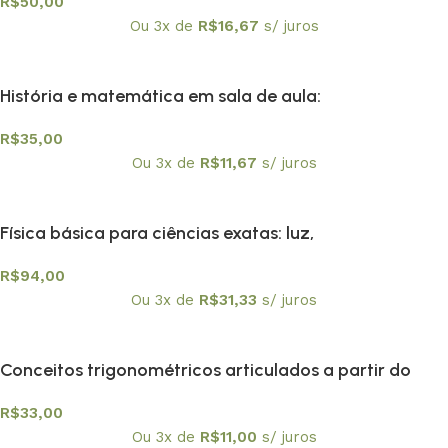
R$
50,00
Ou 3x de
R$
16,67
s/ juros
História e matemática em sala de aula:
contextos,textos e atividades Vol. 2
R$
35,00
Ou 3x de
R$
11,67
s/ juros
Física básica para ciências exatas: luz,
mecânicaquântica e relatividade: volume 4
R$
94,00
Ou 3x de
R$
31,33
s/ juros
Conceitos trigonométricos articulados a partir do
instrumento náutico, balhestilha, na interface entre
R$
33,00
historia e ensino de matamática
Ou 3x de
R$
11,00
s/ juros