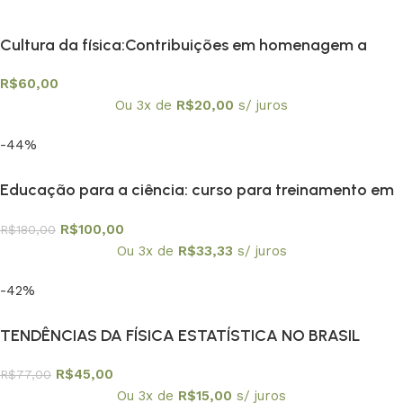
Cultura da física:Contribuições em homenagem a
Amelia Imperio Hamburger, A
R$
60,00
Ou 3x de
R$
20,00
s/ juros
-44%
Educação para a ciência: curso para treinamento em
centros e museus de ciência
R$
100,00
R$
180,00
Ou 3x de
R$
33,33
s/ juros
-42%
TENDÊNCIAS DA FÍSICA ESTATÍSTICA NO BRASIL
R$
45,00
R$
77,00
Ou 3x de
R$
15,00
s/ juros