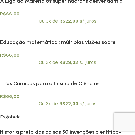
A Liga da Matéria os super hádrons desvendam a
Física Nuclear
R$
66,00
Ou 3x de
R$
22,00
s/ juros
Educação matemática : múltiplas visões sobre
tecnologias digitais – capa mole
R$
88,00
Ou 3x de
R$
29,33
s/ juros
Tiras Cômicas para o Ensino de Ciências
R$
66,00
Ou 3x de
R$
22,00
s/ juros
Esgotado
História preta das coisas 50 invenções científico-