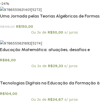
-24%
Uma Jornada pelas Teorias Algébricas de Formas
Quadráticas – Textuniversitários 13
R$
150,00
R$
198,00
Ou 3x de
R$
50,00
s/ juros
Educação Matemática: atuações, desafios e
possibilidades em diferentes contextos – envio em 20
R$
88,00
de fevereiro
Ou 3x de
R$
29,33
s/ juros
Tecnologias Digitais na Educação da Formação à
Aplicação
R$
104,00
Ou 3x de
R$
34,67
s/ juros