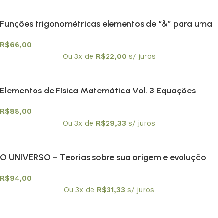
Funções trigonométricas elementos de “&” para uma
engenharia didática
R$
66,00
Ou 3x de
R$
22,00
s/ juros
Elementos de Física Matemática Vol. 3 Equações
integrais e Integrais de trajetória não relativísticas
R$
88,00
Ou 3x de
R$
29,33
s/ juros
O UNIVERSO – Teorias sobre sua origem e evolução
R$
94,00
Ou 3x de
R$
31,33
s/ juros