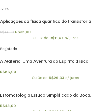
-20%
Aplicações da física quântica do transistor à
nanotecnologia – Coleção Temas Atuais de Física /
R$
35,00
R$
44,00
SBF
Ou 3x de
R$
11,67
s/ juros
Esgotado
A Matéria: Uma Aventura do Espírito (Física
Conceitual) – PROMOÇÃO
R$
88,00
Ou 3x de
R$
29,33
s/ juros
Estomatologia Estudo Simplificado da Boca.
Prevenção Bucal
R$
43,00