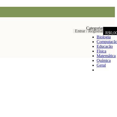
Categorias
Entrar / Registrar
R$
0,0
Biologia
Computaçã
Educação
Física
Matemática
Química
Geral