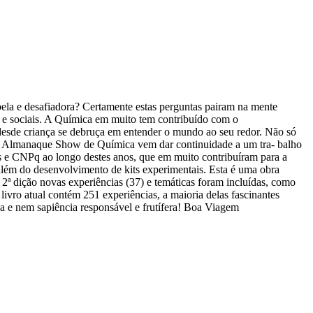
ela e desafiadora? Certamente estas perguntas pairam na mente
s e sociais. A Química em muito tem contribuído com o
 desde criança se debruça em entender o mundo ao seu redor. Não só
ivro Almanaque Show de Química vem dar continuidade a um tra- balho
s e CNPq ao longo destes anos, que em muito contribuíram para a
lém do desenvolvimento de kits experimentais. Esta é uma obra
2ª dição novas experiências (37) e temáticas foram incluídas, como
livro atual contém 251 experiências, a maioria delas fascinantes
ida e nem sapiência responsável e frutífera! Boa Viagem