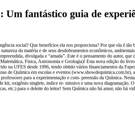
Um fantástico guia de experiê
ência social? Que benefícios ela nos proporciona? Por que ela é tão b
a natureza da matéria e de seus desdobramentos econômicos, ambientai
 compreendida, divulgada e “amada”. Este é o pensamento do autor, que
ns (Matemática, Fisica, Astronomia e Geologia)! Esta nova edição do l
vido na UFES desde 1996, tendo obtido vários financiamentos da Fape
icinas de Química em escolas e eventos (www.showdequimica.com.br), a
 professores para a experimentação e com- preensão da Química. Nesta 
e kit, oxigênio singlete, indice re- missivo e uma nova diagramação. O 
icas, etc.) para o deleite do leitor! Sem Química não há amor, não há v