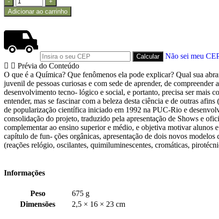
Adicionar ao carrinho
Não sei meu CE
Prévia do Conteúdo
O que é a Química? Que fenômenos ela pode explicar? Qual sua abrang
juvenil de pessoas curiosas e com sede de aprender, de compreender 
desenvolvimento tecno- lógico e social, e portanto, precisa ser mais
entender, mas se fascinar com a beleza desta ciência e de outras afi
de popularização científica iniciado em 1992 na PUC-Rio e desenvol
consolidação do projeto, traduzido pela apresentação de Shows e of
complementar ao ensino superior e médio, e objetiva motivar alunos e
capítulo de fun- ções orgânicas, apresentação de dois novos modelos d
(reações relógio, oscilantes, quimiluminescentes, cromáticas, pirotécn
Informações
Peso
675 g
Dimensões
2,5 × 16 × 23 cm