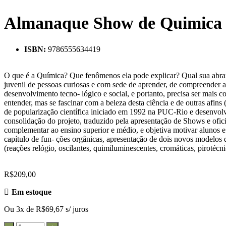
Almanaque Show de Quimica : 
ISBN:
9786555634419
O que é a Química? Que fenômenos ela pode explicar? Qual sua abrang
juvenil de pessoas curiosas e com sede de aprender, de compreender 
desenvolvimento tecno- lógico e social, e portanto, precisa ser mais
entender, mas se fascinar com a beleza desta ciência e de outras afi
de popularização científica iniciado em 1992 na PUC-Rio e desenvol
consolidação do projeto, traduzido pela apresentação de Shows e of
complementar ao ensino superior e médio, e objetiva motivar alunos e
capítulo de fun- ções orgânicas, apresentação de dois novos modelos d
(reações relógio, oscilantes, quimiluminescentes, cromáticas, pirotécn
R$
209,00
Em estoque
Ou 3x de
R$
69,67
s/ juros