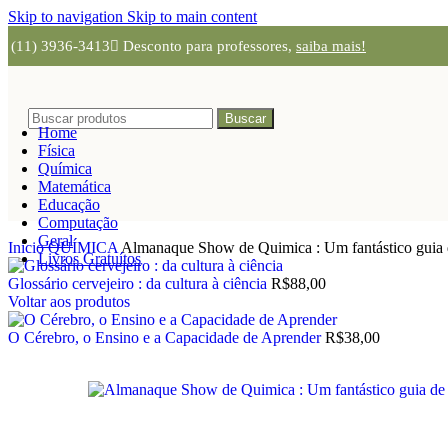
Skip to navigation
Skip to main content
(11) 3936-3413
Desconto para professores,
saiba mais!
Buscar
Home
Física
Química
Matemática
Educação
Computação
Geral
Início
QUÍMICA
Almanaque Show de Quimica : Um fantástico guia d
Livros Gratuítos
Glossário cervejeiro : da cultura à ciência
R$
88,00
Voltar aos produtos
O Cérebro, o Ensino e a Capacidade de Aprender
R$
38,00