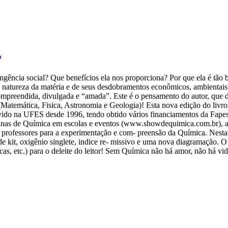
P
ência social? Que benefícios ela nos proporciona? Por que ela é tão b
a natureza da matéria e de seus desdobramentos econômicos, ambientai
 compreendida, divulgada e “amada”. Este é o pensamento do autor, que
ns (Matemática, Fisica, Astronomia e Geologia)! Esta nova edição do l
vido na UFES desde 1996, tendo obtido vários financiamentos da Fape
icinas de Química em escolas e eventos (www.showdequimica.com.br), a
 professores para a experimentação e com- preensão da Química. Nesta 
e kit, oxigênio singlete, indice re- missivo e uma nova diagramação. O 
icas, etc.) para o deleite do leitor! Sem Química não há amor, não há v