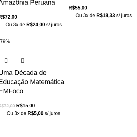
Amazônia Peruana
R$
55,00
Ou 3x de
R$
18,33
s/ juros
R$
72,00
Ou 3x de
R$
24,00
s/ juros
-79%
Uma Década de
Educação Matemática
EMFoco
R$
15,00
R$
72,00
Ou 3x de
R$
5,00
s/ juros