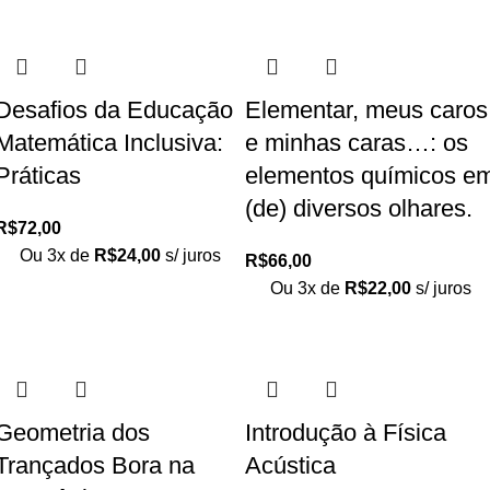
Desafios da Educação
Elementar, meus caros
Matemática Inclusiva:
e minhas caras…: os
Práticas
elementos químicos e
(de) diversos olhares.
R$
72,00
Ou 3x de
R$
24,00
s/ juros
R$
66,00
Ou 3x de
R$
22,00
s/ juros
Geometria dos
Introdução à Física
Trançados Bora na
Acústica