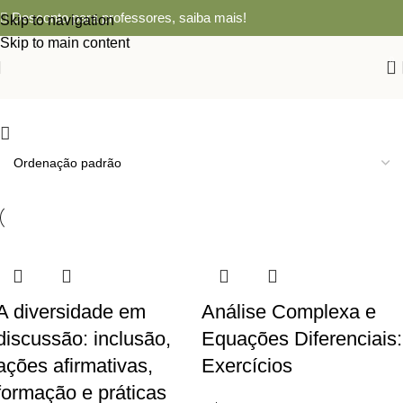
Desconto para professores,
saiba mais!
Skip to navigation
Skip to main content
0
A diversidade em
Análise Complexa e
discussão: inclusão,
Equações Diferenciais:
ações afirmativas,
Exercícios
formação e práticas