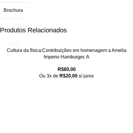
Brochura
Produtos Relacionados
Cultura da física:Contribuições em homenagem a Amelia
Imperio Hamburger, A
R$
60,00
Ou 3x de
R$
20,00
s/ juros
Loja no IFUSP
Tel: (11) 2648-6666
Rua do Matão. Travessa R187
Instituto de Física, USP – São Paulo