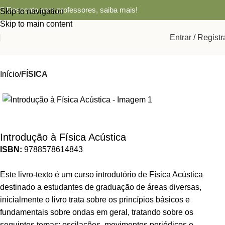
Desconto para professores,
saiba mais!
Skip to navigation
Skip to main content
Entrar / Registr
Início
FÍSICA
Introdução à Física Acústica
ISBN:
9788578614843
Este livro-texto é um curso introdutório de Física Acústica
destinado a estudantes de graduação de áreas diversas,
inicialmente o livro trata sobre os princípios básicos e
fundamentais sobre ondas em geral, tratando sobre os
seguintes temas: oscilações, movimentos periódicos e