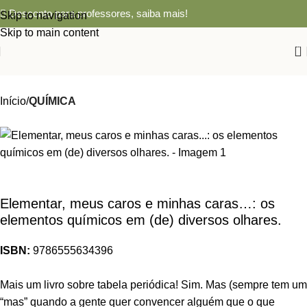
Desconto para professores,
saiba mais!
Skip to navigation
Skip to main content
0
Início
QUÍMICA
Elementar, meus caros e minhas caras…: os
elementos químicos em (de) diversos olhares.
ISBN:
9786555634396
Mais um livro sobre tabela periódica! Sim. Mas (sempre tem um
“mas” quando a gente quer convencer alguém que o que