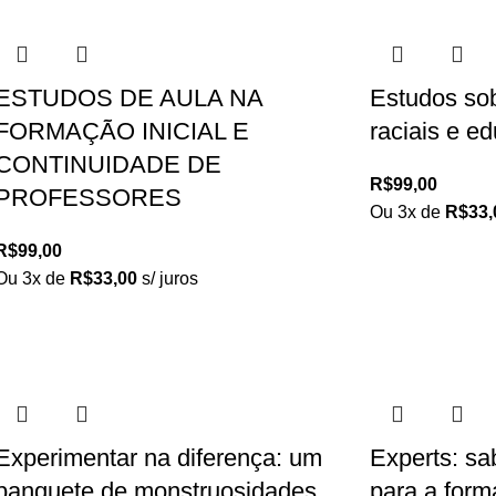
ESTUDOS DE AULA NA
Estudos sob
FORMAÇÃO INICIAL E
raciais e e
CONTINUIDADE DE
R$
99,00
PROFESSORES
Ou 3x de
R$
33,
R$
99,00
Ou 3x de
R$
33,00
s/ juros
Experimentar na diferença: um
Experts: sa
banquete de monstruosidades
para a form