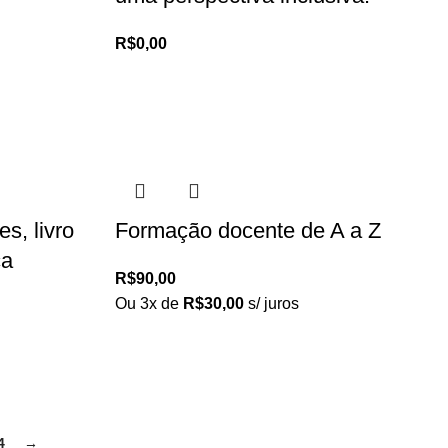
R$
0,00
s, livro
Formação docente de A a Z
ca
R$
90,00
Ou 3x de
R$
30,00
s/ juros
4
→