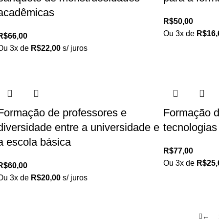
acadêmicas
R$
50,00
Ou 3x de
R$
16,
R$
66,00
Ou 3x de
R$
22,00
s/ juros
Formação de professores e
Formação d
diversidade entre a universidade e
tecnologias 
a escola básica
R$
77,00
Ou 3x de
R$
25,
R$
60,00
Ou 3x de
R$
20,00
s/ juros
←