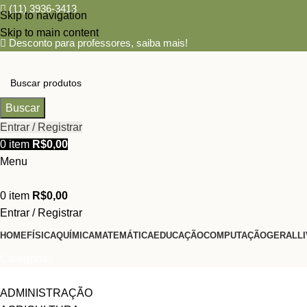
(11) 3936-3413
Skip to navigation
Skip to main content
Desconto para professores,
saiba mais!
Buscar
Entrar / Registrar
0
item
R$
0,00
Menu
0
item
R$
0,00
Entrar / Registrar
HOME
FÍSICA
QUÍMICA
MATEMÁTICA
EDUCAÇÃO
COMPUTAÇÃO
GERAL
L
Categorias
ADMINISTRAÇÃO