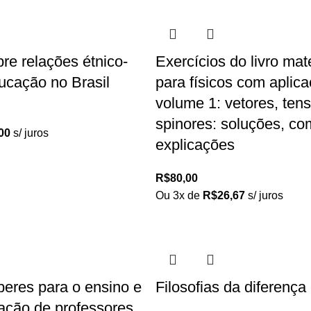
re relações étnico-
Exercícios do livro ma
ducação no Brasil
para físicos com aplic
volume 1: vetores, ten
spinores: soluções, co
00
s/ juros
explicações
R$
80,00
Ou 3x de
R$
26,67
s/ juros
beres para o ensino e
Filosofias da diferenç
ação de professores