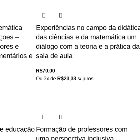
temática
Experiências no campo da didátic
ações –
das ciências e da matemática um
sores e
diálogo com a teoria e a prática da
mentários e
sala de aula
R$
70,00
Ou 3x de
R$
23,33
s/ juros
a e educação
Formação de professores com
uma perspectiva inclusiva.