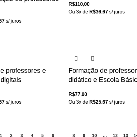
R$
110,00
Ou 3x de
R$
36,67
s/ juros
67
s/ juros
e professores e
Formação de professore
digitais
didático e Escola Bási
R$
77,00
67
s/ juros
Ou 3x de
R$
25,67
s/ juros
1
2
3
4
5
6
7
8
9
10
…
12
13
1