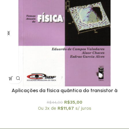
Aplicações da física quântica do transistor à
nanotecnologia – Coleção Temas Atuais de Física
R$
35,00
R$
44,00
/ SBF
Ou 3x de
R$
11,67
s/ juros