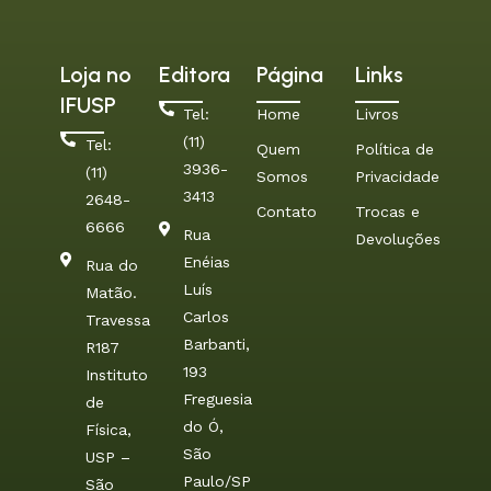
Loja no
Editora
Página
Links
IFUSP
Tel:
Home
Livros
(11)
Tel:
Quem
Política de
3936-
(11)
Somos
Privacidade
3413
2648-
Contato
Trocas e
6666
Rua
Devoluções
Enéias
Rua do
Luís
Matão.
Carlos
Travessa
Barbanti,
R187
193
Instituto
Freguesia
de
do Ó,
Física,
São
USP –
Paulo/SP
São