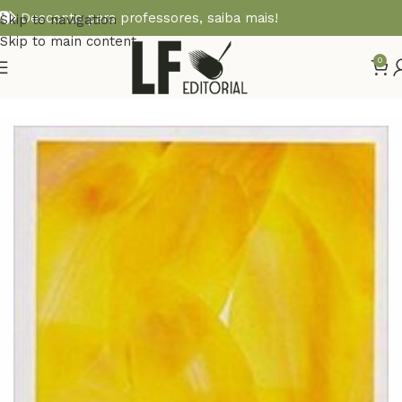
Desconto para professores,
saiba mais!
Skip to navigation
Skip to main content
0
Início
EDUCAÇÃO