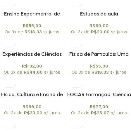
Ensino Experimental de
Estudos de aula
Ciências – Uma Proposta:
Experiências de formação
R$
55,00
R$
60,00
Atividade Experimental
de professores
Ou 3x de
R$
18,33
s/ juros
Ou 3x de
R$
20,00
s/ juros
Problematizada
Experiências de Ciências
Física de Partículas: Uma
abordagem conceitual e
R$
132,00
R$
55,00
epistemológica
Ou 3x de
R$
44,00
s/ juros
Ou 3x de
R$
18,33
s/ juros
Física, Cultura e Ensino de
FOCAR Formação, Ciência
Ciências
e Arte Autobiografia, arte 
R$
99,00
R$
77,00
ciência na docência
Ou 3x de
R$
33,00
s/ juros
Ou 3x de
R$
25,67
s/ juros