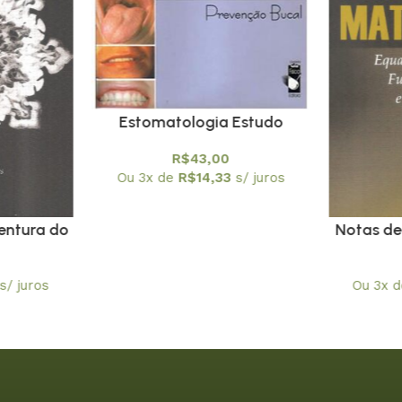
Estomatologia Estudo
Simplificado da Boca.
R$
43,00
Prevenção Bucal
Ou 3x de
R$
14,33
s/ juros
entura do
Notas de
ceitual) –
– Equaç
O
Funç
s/ juros
Ou 3x 
D