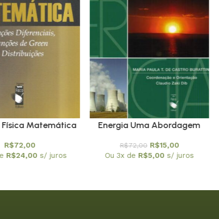
 Física Matemática
Energia Uma Abordagem
ões Diferenciais,
Multidisciplinar – Em
R$
72,00
R$
15,00
R$
72,00
ões de Green e
promoção
de
R$
24,00
s/ juros
Ou 3x de
R$
5,00
s/ juros
istribuições