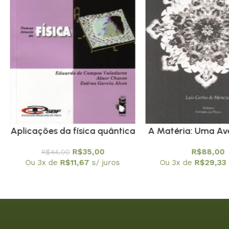
Aplicações da física quântica
A Matéria: Uma Av
do transistor à
Espírito (Física Con
R$
35,00
R$
88,00
R$
44,00
nanotecnologia – Coleção
PROMOÇÃ
Ou 3x de
R$
11,67
s/ juros
Ou 3x de
R$
29,33
Temas Atuais de Física / SBF