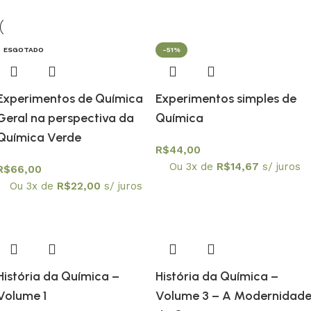
ESGOTADO
ESGOTADO
-51%
Experimentos de Química
Experimentos simples de
Geral na perspectiva da
Química
Química Verde
R$
44,00
Ou 3x de
R$
14,67
s/ juros
R$
66,00
Ou 3x de
R$
22,00
s/ juros
História da Química –
História da Química –
Volume 1
Volume 3 – A Modernidad