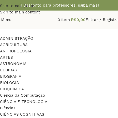
Desconto para professores,
saiba mais!
Skip to navigation
Skip to main content
Menu
0
item
R$
0,00
Entrar / Registr
ADMINISTRAÇÃO
AGRICULTURA
ANTROPOLOGIA
ARTES
ASTRONOMIA
BEBIDAS
BIOGRAFIA
BIOLOGIA
BIOQUÍMICA
Ciência da Computação
CIÊNCIA E TECNOLOGIA
Ciências
CIÊNCIAS COGNITIVAS