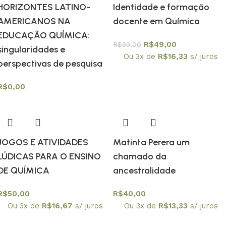
HORIZONTES LATINO-
Identidade e formação
AMERICANOS NA
docente em Química
EDUCAÇÃO QUÍMICA:
R$
49,00
R$
99,00
singularidades e
Ou 3x de
R$
16,33
s/ juros
perspectivas de pesquisa
R$
0,00
JOGOS E ATIVIDADES
Matinta Perera um
LÚDICAS PARA O ENSINO
chamado da
DE QUÍMICA
ancestralidade
R$
50,00
R$
40,00
Ou 3x de
R$
16,67
s/ juros
Ou 3x de
R$
13,33
s/ juros