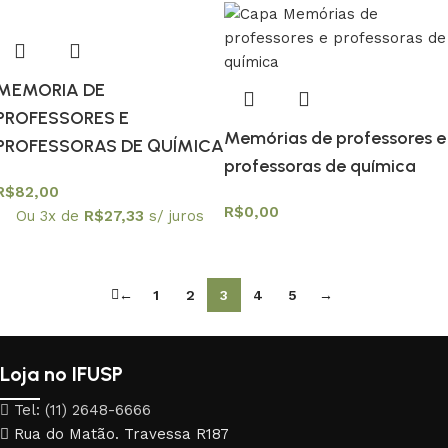
MEMORIA DE
PROFESSORES E
Memórias de professores e
PROFESSORAS DE QUÍMICA
professoras de química
R$
82,00
R$
0,00
Ou 3x de
R$
27,33
s/ juros
←
1
2
3
4
5
→
Loja no IFUSP
Tel: (11) 2648-6666
Rua do Matão. Travessa R187