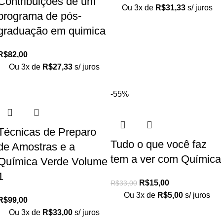
Contribuições de um
Ou 3x de
R$
31,33
s/ juros
programa de pós-
graduação em quimica
R$
82,00
Ou 3x de
R$
27,33
s/ juros
-55%
Técnicas de Preparo
Tudo o que você faz
de Amostras e a
tem a ver com Química
Química Verde Volume
1
R$
15,00
R$
33,00
Ou 3x de
R$
5,00
s/ juros
R$
99,00
Ou 3x de
R$
33,00
s/ juros