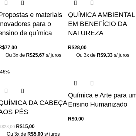
Propostas e materiais
QUÍMICA AMBIENTAL
inovadores para o
EM BENEFÍCIO DA
ensino de química
NATUREZA
R$
77,00
R$
28,00
Ou 3x de
R$
25,67
s/ juros
Ou 3x de
R$
9,33
s/ juros
-46%
Química e Arte para u
QUÍMICA DA CABEÇA
Ensino Humanizado
AOS PÉS
R$
0,00
R$
15,00
R$
28,00
Ou 3x de
R$
5,00
s/ juros