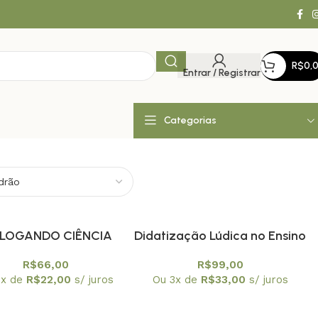
R$
0,
Entrar / Registrar
Categorias
ALOGANDO CIÊNCIA
Didatização Lúdica no Ensino
 SABORES, ODORES E
de Química / Ciências –
R$
66,00
R$
99,00
AROMAS
Teorias de Aprendizagem e
3x de
R$
22,00
s/ juros
Ou 3x de
R$
33,00
s/ juros
Outras Interfaces