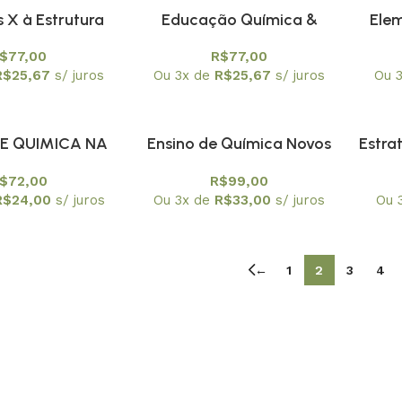
s X à Estrutura
Educação Química &
Elem
molecular
Licenciatura: propostas e
minhas
$
77,00
R$
77,00
reflexões
quím
R$
25,67
s/ juros
Ou 3x de
R$
25,67
s/ juros
Ou 
DE QUIMICA NA
Ensino de Química Novos
Estra
 DE JOVENS E
Olhares de uma nova
da H
$
72,00
R$
99,00
 EM FOCO OS
geração
Ensino
R$
24,00
s/ juros
Ou 3x de
R$
33,00
s/ juros
Ou 
EITOS DA
os con
NDIZAGEM
←
1
2
3
4