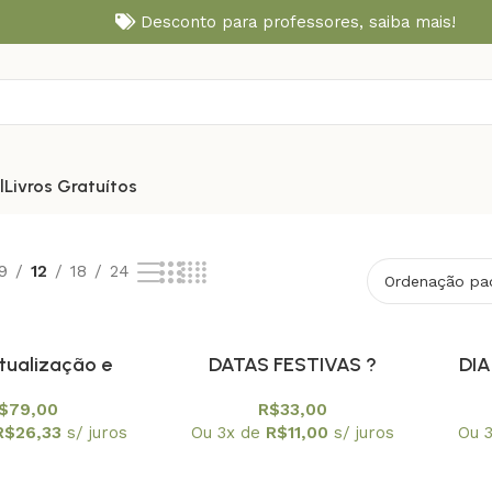
Desconto para professores,
saiba mais!
l
Livros Gratuítos
9
12
18
24
tualização e
DATAS FESTIVAS ?
DI
ão no Ensino de
COMEMORE COM QUÍMICA !
ENTRE
$
79,00
R$
33,00
 O enfoque CTS
R$
26,33
s/ juros
Ou 3x de
R$
11,00
s/ juros
Ou 
dagogia de Paulo
Freire