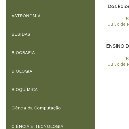
Dos Raio
Bio
ASTRONOMIA
R
Ou 3x de
BEBIDAS
ENSINO 
BIOGRAFIA
EDUCAÇÃO
R
ADULTOS
Ou 3x de
SUJ
BIOLOGIA
APRE
BIOQUÍMICA
Ciência da Computação
CIÊNCIA E TECNOLOGIA