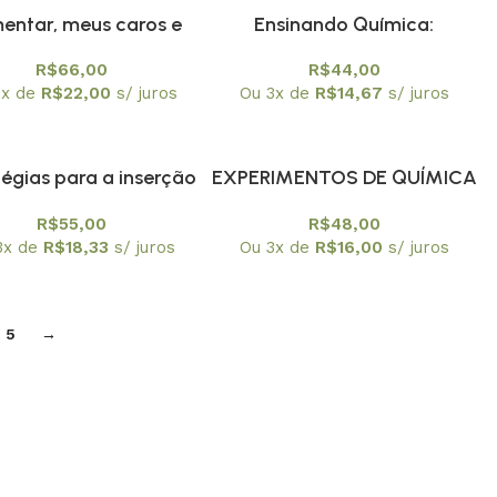
entar, meus caros e
Ensinando Química:
 caras…: os elementos
propostas a partir do
R$
66,00
R$
44,00
icos em (de) diversos
enfoque CTSA
3x de
R$
22,00
s/ juros
Ou 3x de
R$
14,67
s/ juros
olhares.
tégias para a inserção
EXPERIMENTOS DE QUÍMICA
istória da Ciência no
– Em Microescala, com
R$
55,00
R$
48,00
: um compromisso com
materiais de baixo custo e do
3x de
R$
18,33
s/ juros
Ou 3x de
R$
16,00
s/ juros
hecimentos básicos de
cotidiano
Quimica
5
→