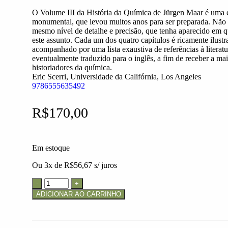
O Volume III da História da Química de Jürgen Maar é uma 
monumental, que levou muitos anos para ser preparada. Nã
mesmo nível de detalhe e precisão, que tenha aparecido em 
este assunto. Cada um dos quatro capítulos é ricamente ilus
acompanhado por uma lista exaustiva de referências à literatur
eventualmente traduzido para o inglês, a fim de receber a ma
historiadores da química.
Eric Scerri, Universidade da Califórnia, Los Angeles
9786555635492
R$
170,00
Em estoque
Ou 3x de
R$
56,67
s/ juros
ADICIONAR AO CARRINHO