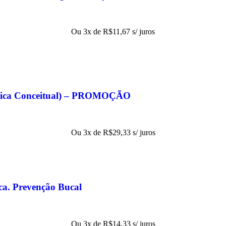
Ou 3x de
R$
11,67
s/ juros
Física Conceitual) – PROMOÇÃO
Ou 3x de
R$
29,33
s/ juros
ca. Prevenção Bucal
Ou 3x de
R$
14,33
s/ juros