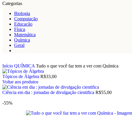
Categorias
Biologia
Computação
Educação
Física
Matemática
Química
Geral
Início
QUÍMICA
Tudo o que você faz tem a ver com Química
Tópicos de Álgebra
R$
33,00
Voltar aos produtos
Ciência em dia : jornadas de divulgação cientifica
R$
55,00
-55%