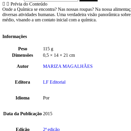
Prévia do Conteúdo
Onde a Química se encontra? Nas nossas roupas? Na nossa alimentaçã
diversas atividades humanas. Uma verdadeira visão panorâmica sobre c
médio, visando a um contato inicial com a química.
Informações
Peso
115 g
Dimensões
0,5 × 14 × 21 cm
Autor
MARIZA MAGALHÃES
Editora
LF Editorial
Idioma
Por
Data da Publicação
2015
Edição
2ª edição