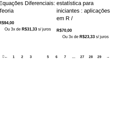
Equações Diferenciais:
estatística para
Teoria
iniciantes : aplicações
em R /
R$
94,00
Ou 3x de
R$
31,33
s/ juros
R$
70,00
Ou 3x de
R$
23,33
s/ juros
←
1
2
3
4
5
6
7
…
27
28
29
→
Loja no IFUSP
Tel: (11) 2648-6666
Rua do Matão. Travessa R187
Instituto de Física, USP – São Paulo