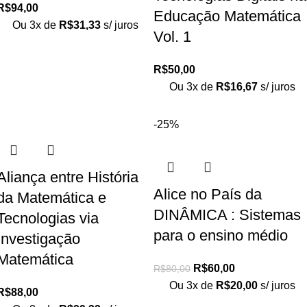
R$
94,00
Educação Matemática
Ou 3x de
R$
31,33
s/ juros
Vol. 1
R$
50,00
Ou 3x de
R$
16,67
s/ juros
-25%
Aliança entre História
Alice no País da
da Matemática e
DINÂMICA : Sistemas
Tecnologias via
para o ensino médio
Investigação
Matemática
R$
60,00
R$
80,00
Ou 3x de
R$
20,00
s/ juros
R$
88,00