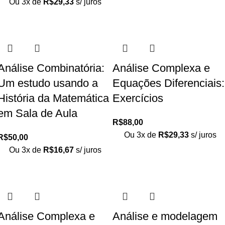
Ou 3x de
R$
29,33
s/ juros
Análise Combinatória:
Análise Complexa e
Um estudo usando a
Equações Diferenciais:
História da Matemática
Exercícios
em Sala de Aula
R$
88,00
Ou 3x de
R$
29,33
s/ juros
R$
50,00
Ou 3x de
R$
16,67
s/ juros
Análise Complexa e
Análise e modelagem