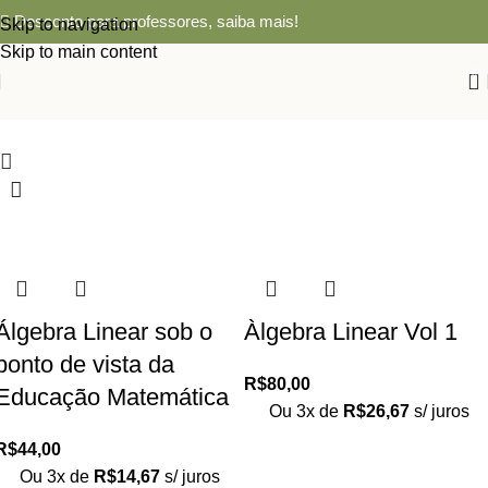
Desconto para professores,
saiba mais!
Skip to navigation
Skip to main content
0
Álgebra Linear sob o
Àlgebra Linear Vol 1
ponto de vista da
R$
80,00
Educação Matemática
Ou 3x de
R$
26,67
s/ juros
R$
44,00
Ou 3x de
R$
14,67
s/ juros