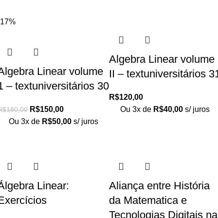
-17%
Algebra Linear volume
Algebra Linear volume
II – textuniversitários 3
1 – textuniversitários 30
R$
120,00
R$
150,00
Ou 3x de
R$
40,00
s/ juros
R$
180,00
Ou 3x de
R$
50,00
s/ juros
Álgebra Linear:
Aliança entre História
Exercícios
da Matematica e
Tecnologias Digitais na