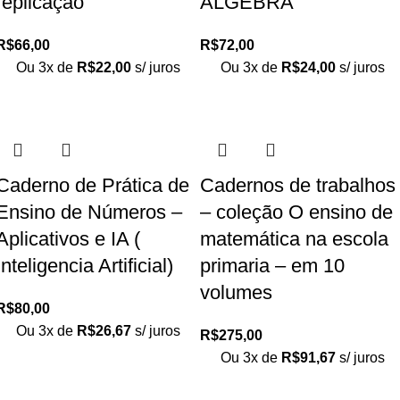
replicação
ÁLGEBRA
R$
66,00
R$
72,00
Ou 3x de
R$
22,00
s/ juros
Ou 3x de
R$
24,00
s/ juros
Caderno de Prática de
Cadernos de trabalhos
Ensino de Números –
– coleção O ensino de
Aplicativos e IA (
matemática na escola
Inteligencia Artificial)
primaria – em 10
volumes
R$
80,00
Ou 3x de
R$
26,67
s/ juros
R$
275,00
Ou 3x de
R$
91,67
s/ juros