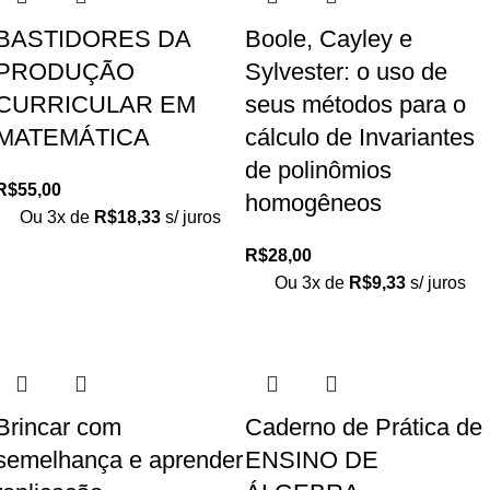
BASTIDORES DA
Boole, Cayley e
PRODUÇÃO
Sylvester: o uso de
CURRICULAR EM
seus métodos para o
MATEMÁTICA
cálculo de Invariantes
de polinômios
R$
55,00
homogêneos
Ou 3x de
R$
18,33
s/ juros
R$
28,00
Ou 3x de
R$
9,33
s/ juros
Brincar com
Caderno de Prática de
semelhança e aprender
ENSINO DE