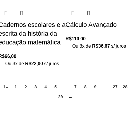
Cadernos escolares e a
Cálculo Avançado
escrita da história da
R$
110,00
educação matemática
Ou 3x de
R$
36,67
s/ juros
R$
66,00
Ou 3x de
R$
22,00
s/ juros
←
1
2
3
4
5
6
7
8
9
…
27
28
29
→
Loja no IFUSP