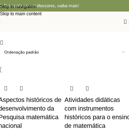
Desconto para professores,
saiba mais!
Skip to navigation
Skip to main content
0
Aspectos históricos de
Atividades didáticas
desenvolvimento da
com instrumentos
Pesquisa matemática
históricos para o ensin
nacional
de matemática