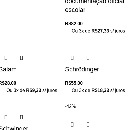
documentação oficial
escolar
R$
82,00
Ou 3x de
R$
27,33
s/ juros
Salam
Schrödinger
R$
28,00
R$
55,00
Ou 3x de
R$
9,33
s/ juros
Ou 3x de
R$
18,33
s/ juros
-42%
Schwinger