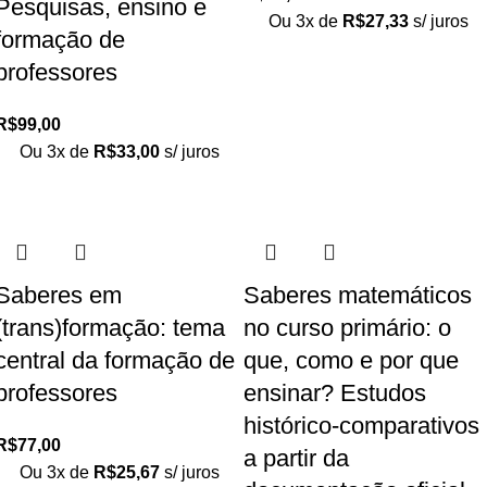
Pesquisas, ensino e
Ou 3x de
R$
27,33
s/ juros
formação de
professores
R$
99,00
Ou 3x de
R$
33,00
s/ juros
Saberes em
Saberes matemáticos
(trans)formação: tema
no curso primário: o
central da formação de
que, como e por que
professores
ensinar? Estudos
histórico-comparativos
R$
77,00
a partir da
Ou 3x de
R$
25,67
s/ juros