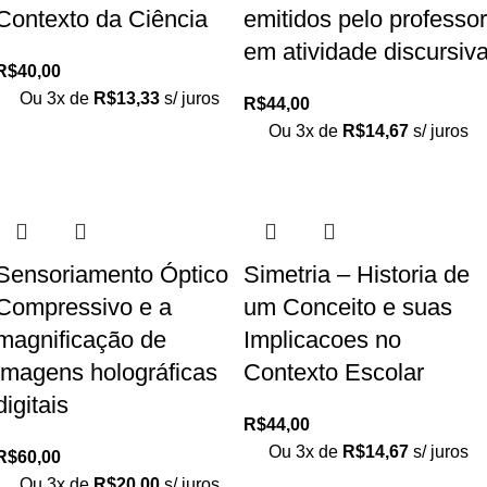
Contexto da Ciência
emitidos pelo professor
em atividade discursiv
R$
40,00
Ou 3x de
R$
13,33
s/ juros
R$
44,00
Ou 3x de
R$
14,67
s/ juros
Sensoriamento Óptico
Simetria – Historia de
Compressivo e a
um Conceito e suas
magnificação de
Implicacoes no
imagens holográficas
Contexto Escolar
digitais
R$
44,00
Ou 3x de
R$
14,67
s/ juros
R$
60,00
Ou 3x de
R$
20,00
s/ juros