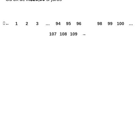
←
1
2
3
…
94
95
96
97
98
99
100
…
107
108
109
→
Loja no IFUSP
Tel: (11) 2648-6666
Rua do Matão. Travessa R187
Instituto de Física, USP – São Paulo
Editora
Tel: (11) 3936-3413
Rua Enéias Luís Carlos Barbanti, 193
Freguesia do Ó, São Paulo/SP