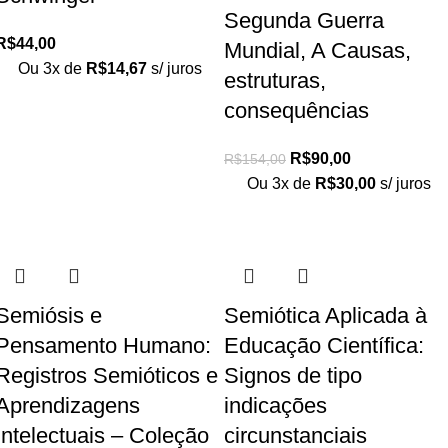
Segunda Guerra
R$
44,00
Mundial, A Causas,
Ou 3x de
R$
14,67
s/ juros
estruturas,
consequências
R$
90,00
R$
154,00
Ou 3x de
R$
30,00
s/ juros
Semiósis e
Semiótica Aplicada à
Pensamento Humano:
Educação Científica:
Registros Semióticos e
Signos de tipo
Aprendizagens
indicações
Intelectuais – Coleção
circunstanciais