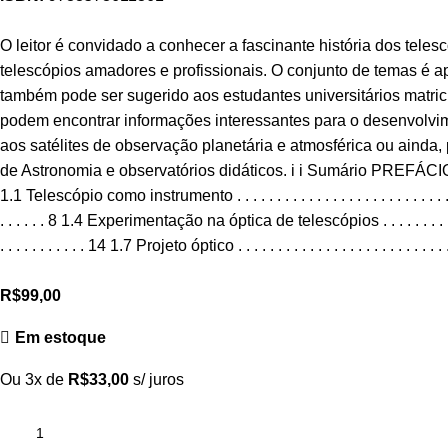
O leitor é convidado a conhecer a fascinante história dos tele
telescópios amadores e profissionais. O conjunto de temas é ap
também pode ser sugerido aos estudantes universitários matric
podem encontrar informações interessantes para o desenvolvim
aos satélites de observação planetária e atmosférica ou ainda,
de Astronomia e observatórios didáticos. i i Sumário PREFÁCIO . . . . . . . . . . . . .
1.1 Telescópio como instrumento . . . . . . . . . . . . . . . . . . . . . . . . . 
. . . . . . 8 1.4 Experimentação na óptica de telescópios . . . . . . . . .
. . . . . . . . . . . 14 1.7 Projeto óptico . . . . . . . . . . . . . . . . . . . . 
R$
99,00
Em estoque
Ou 3x de
R$
33,00
s/ juros