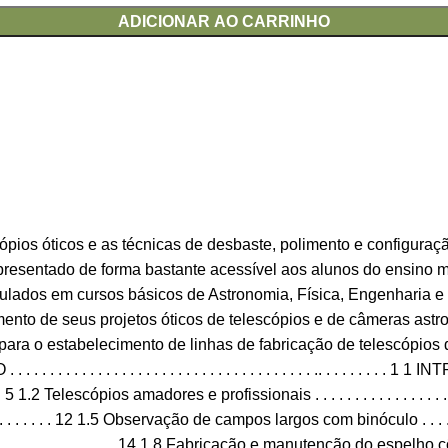
ADICIONAR AO CARRINHO
scópios óticos e as técnicas de desbaste, polimento e configura
resentado de forma bastante acessível aos alunos do ensino méd
ulados em cursos básicos de Astronomia, Física, Engenharia e á
ento de seus projetos óticos de telescópios e de câmeras astr
 para o estabelecimento de linhas de fabricação de telescópios
 . . . . . . . . . . . . . . . . . . . . . . . . . .. . . . . . . . . 1 1 INTRODUÇÃO . 
. . 5 1.2 Telescópios amadores e profissionais . . . . . . . . . . . . . . . . . .
 . . . . . . 12 1.5 Observação de campos largos com binóculo . . . . . . . .
. . . . . . . . . . . . . . . . . . . . . 14 1.8 Fabricação e manutenção do espelho c