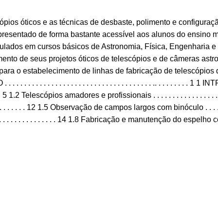
scópios óticos e as técnicas de desbaste, polimento e configura
resentado de forma bastante acessível aos alunos do ensino méd
ulados em cursos básicos de Astronomia, Física, Engenharia e á
ento de seus projetos óticos de telescópios e de câmeras astr
 para o estabelecimento de linhas de fabricação de telescópios
 . . . . . . . . . . . . . . . . . . . . . . . . . .. . . . . . . . . 1 1 INTRODUÇÃO . 
. . 5 1.2 Telescópios amadores e profissionais . . . . . . . . . . . . . . . . . .
 . . . . . . 12 1.5 Observação de campos largos com binóculo . . . . . . . .
. . . . . . . . . . . . . . . . . . . . . 14 1.8 Fabricação e manutenção do espelho c