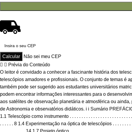
Não sei meu CEP
Prévia do Conteúdo
O leitor é convidado a conhecer a fascinante história dos tele
telescópios amadores e profissionais. O conjunto de temas é ap
também pode ser sugerido aos estudantes universitários matric
podem encontrar informações interessantes para o desenvolvim
aos satélites de observação planetária e atmosférica ou ainda,
de Astronomia e observatórios didáticos. i i Sumário PREFÁCIO . . . . . . . . . . . . .
1.1 Telescópio como instrumento . . . . . . . . . . . . . . . . . . . . . . . . . 
. . . . . . 8 1.4 Experimentação na óptica de telescópios . . . . . . . . .
. . . . . . . . . . . 14 1.7 Projeto óptico . . . . . . . . . . . . . . . . . . . . 