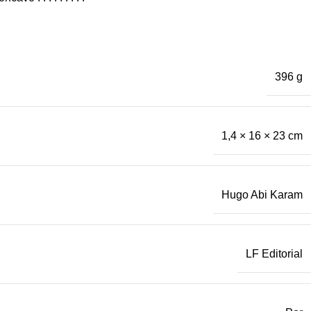
396 g
1,4 × 16 × 23 cm
Hugo Abi Karam
LF Editorial