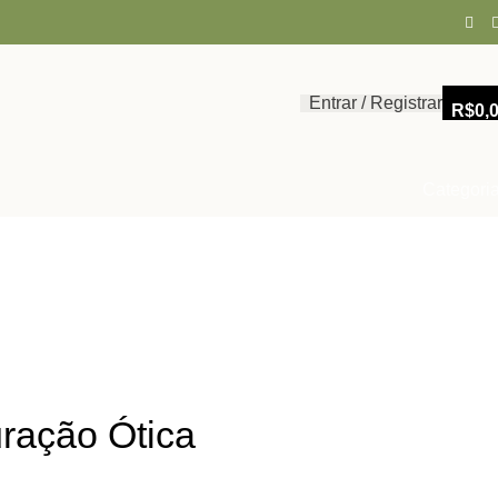
Entrar / Registrar
R$
0,
Categori
ração Ótica