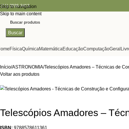
(11) 3936-3413
Skip to navigation
Skip to main content
Buscar
Home
Física
Química
Matemática
Educação
Computação
Geral
Livr
Início
ASTRONOMIA
Telescópios Amadores – Técnicas de Con
Voltar aos produtos
Telescópios Amadores – Técn
ISBN:
9788578611361