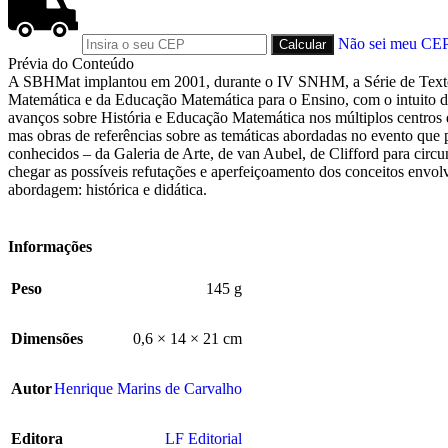
Não sei meu CE
Prévia do Conteúdo
A SBHMat implantou em 2001, durante o IV SNHM, a Série de Textos 
Matemática e da Educação Matemática para o Ensino, com o intuito de 
avanços sobre História e Educação Matemática nos múltiplos centros 
mas obras de referências sobre as temáticas abordadas no evento que 
conhecidos – da Galeria de Arte, de van Aubel, de Clifford para circunf
chegar as possíveis refutações e aperfeiçoamento dos conceitos envolv
abordagem: histórica e didática.
Informações
Peso
145 g
Dimensões
0,6 × 14 × 21 cm
Autor
Henrique Marins de Carvalho
Editora
LF Editorial