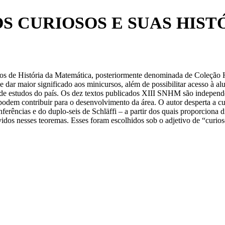
URIOSOS E SUAS HISTÓRI
de História da Matemática, posteriormente denominada de Coleção His
dar maior significado aos minicursos, além de possibilitar acesso à a
de estudos do país. Os dez textos publicados XIII SNHM são independe
podem contribuir para o desenvolvimento da área. O autor desperta a cur
erências e do duplo-seis de Schläffi – a partir dos quais proporciona di
idos nesses teoremas. Esses foram escolhidos sob o adjetivo de “curios