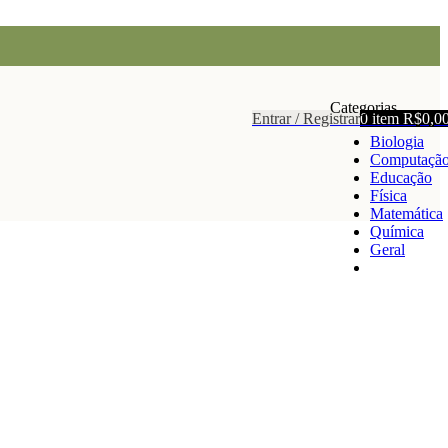
Categorias
Entrar / Registrar
0
item
R$
0,0
Biologia
Computaçã
Educação
Física
Matemática
Química
Geral