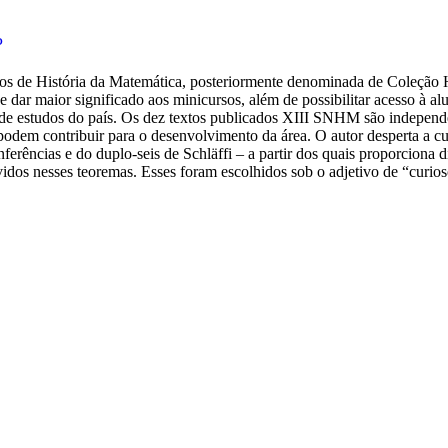
P
de História da Matemática, posteriormente denominada de Coleção His
dar maior significado aos minicursos, além de possibilitar acesso à a
de estudos do país. Os dez textos publicados XIII SNHM são independe
podem contribuir para o desenvolvimento da área. O autor desperta a cur
erências e do duplo-seis de Schläffi – a partir dos quais proporciona di
idos nesses teoremas. Esses foram escolhidos sob o adjetivo de “curios