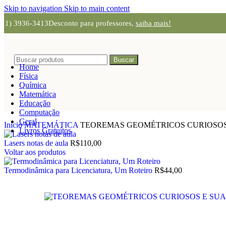
Skip to navigation
Skip to main content
(11) 3936-3413
Desconto para professores,
saiba mais!
Buscar
Home
Física
Química
Matemática
Educação
Computação
Geral
Início
MATEMÁTICA
TEOREMAS GEOMÉTRICOS CURIOSOS E 
Livros Gratuítos
Lasers notas de aula
R$
110,00
Voltar aos produtos
Termodinâmica para Licenciatura, Um Roteiro
R$
44,00