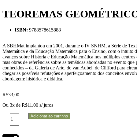
TEOREMAS GEOMÉTRICOS C
ISBN:
9788578615888
A SBHMat implantou em 2001, durante o IV SNHM, a Série de Textos 
Matemática e da Educação Matemática para o Ensino, com o intuito de 
avanços sobre História e Educação Matemática nos múltiplos centros 
mas obras de referências sobre as temáticas abordadas no evento que 
conhecidos – da Galeria de Arte, de van Aubel, de Clifford para circunf
chegar as possíveis refutações e aperfeiçoamento dos conceitos envolv
abordagem: histórica e didática.
R$
33,00
Ou 3x de
R$
11,00
s/ juros
Adicionar ao carrinho