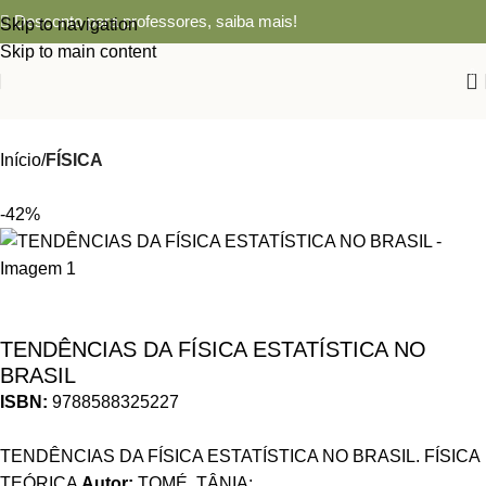
Desconto para professores,
saiba mais!
Skip to navigation
Skip to main content
0
Início
FÍSICA
-42%
TENDÊNCIAS DA FÍSICA ESTATÍSTICA NO
BRASIL
ISBN:
9788588325227
TENDÊNCIAS DA FÍSICA ESTATÍSTICA NO BRASIL. FÍSICA
TEÓRICA
Autor:
TOMÉ, TÂNIA;