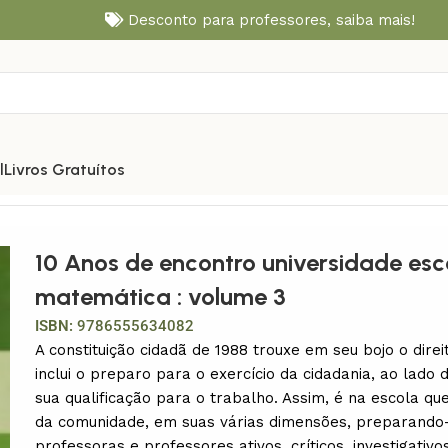
Desconto para professores,
saiba mais!
l
Livros Gratuítos
 ciências da natureza e matemática : volume 3
10 Anos de encontro universidade esco
matemática : volume 3
ISBN:
9786555634082
A constituição cidadã de 1988 trouxe em seu bojo o direi
inclui o preparo para o exercício da cidadania, ao lado
sua qualificação para o trabalho. Assim, é na escola qu
da comunidade, em suas várias dimensões, preparando
professoras e professores ativos, críticos, investigati