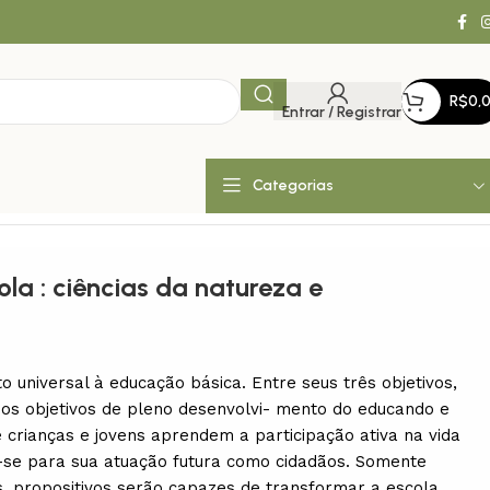
R$
0,
Entrar / Registrar
Categorias
la : ciências da natureza e
to universal à educação básica. Entre seus três objetivos,
 dos objetivos de pleno desenvolvi- mento do educando e
e crianças e jovens aprendem a participação ativa na vida
-se para sua atuação futura como cidadãos. Somente
vos, propositivos serão capazes de transformar a escola