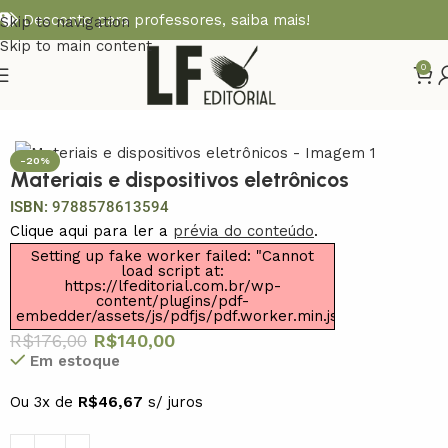
Desconto para professores,
saiba mais!
Skip to navigation
Skip to main content
0
Início
Diversos
-20%
Materiais e dispositivos eletrônicos
ISBN:
9788578613594
Clique aqui para ler a
prévia do conteúdo
.
Setting up fake worker failed: "Cannot
load script at:
https://lfeditorial.com.br/wp-
content/plugins/pdf-
embedder/assets/js/pdfjs/pdf.worker.min.js".
R$
176,00
R$
140,00
Em estoque
Ou 3x de
R$
46,67
s/ juros