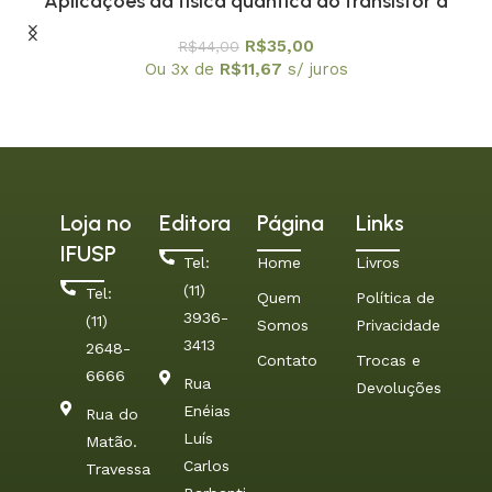
Aplicações da física quântica do transistor à
nanotecnologia – Coleção Temas Atuais de Física
R$
35,00
R$
44,00
/ SBF
Ou 3x de
R$
11,67
s/ juros
Loja no
Editora
Página
Links
IFUSP
Tel:
Home
Livros
(11)
Tel:
Quem
Política de
3936-
(11)
Somos
Privacidade
3413
2648-
Contato
Trocas e
6666
Rua
Devoluções
Enéias
Rua do
Luís
Matão.
Carlos
Travessa