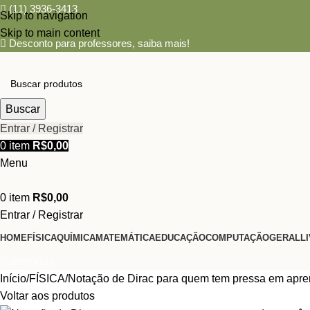
(11) 3936-3413
Skip to navigation
Skip to main content
Desconto para professores,
saiba mais!
Buscar
Entrar / Registrar
0
item
R$
0,00
Menu
0
item
R$
0,00
Entrar / Registrar
HOME
FÍSICA
QUÍMICA
MATEMÁTICA
EDUCAÇÃO
COMPUTAÇÃO
GERAL
L
Categorias
Início
FÍSICA
Notação de Dirac para quem tem pressa em apre
Voltar aos produtos