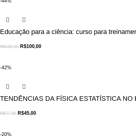
-44%
Educação para a ciência: curso para treiname
R$
100,00
R$
180,00
-42%
TENDÊNCIAS DA FÍSICA ESTATÍSTICA NO 
R$
45,00
R$
77,00
-20%