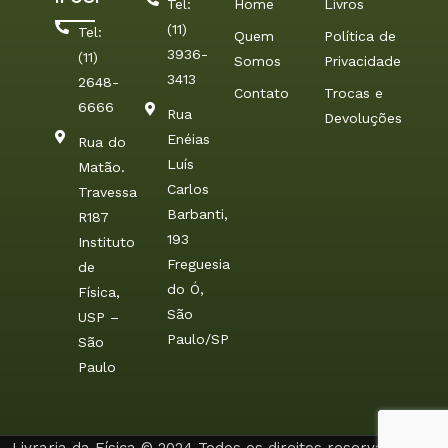
Tel:
Home
Livros
(11)
Tel:
Quem
Política de
3936-
(11)
Somos
Privacidade
3413
2648-
Contato
Trocas e
6666
Rua
Devoluções
Enéias
Rua do
Luís
Matão.
Carlos
Travessa
Barbanti,
R187
193
Instituto
Freguesia
de
do Ó,
Física,
São
USP –
Paulo/SP
São
Paulo
Livraria da Física © 2024 Todos os direitos reservados. By