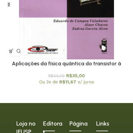
Aplicações da física quântica do transistor à
nanotecnologia – Coleção Temas Atuais de Física
R$
35,00
R$
44,00
/ SBF
Ou 3x de
R$
11,67
s/ juros
Loja no
Editora
Página
Links
IFUSP