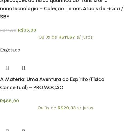
Aplicações da física quântica do transistor à
nanotecnologia – Coleção Temas Atuais de Física /
SBF
R$
35,00
R$
44,00
Ou 3x de
R$
11,67
s/ juros
Esgotado
A Matéria: Uma Aventura do Espírito (Física
Conceitual) – PROMOÇÃO
R$
88,00
Ou 3x de
R$
29,33
s/ juros