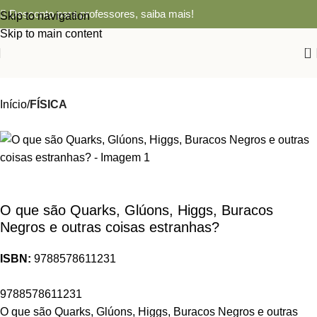
Desconto para professores,
saiba mais!
Skip to navigation
Skip to main content
0
Início
FÍSICA
O que são Quarks, Glúons, Higgs, Buracos
Negros e outras coisas estranhas?
ISBN:
9788578611231
9788578611231
O que são Quarks, Glúons, Higgs, Buracos Negros e outras