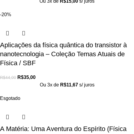
Ou 3x de
R$
15,00
s/ juros
-20%
Aplicações da física quântica do transistor à
nanotecnologia – Coleção Temas Atuais de
Física / SBF
R$
35,00
R$
44,00
Ou 3x de
R$
11,67
s/ juros
Esgotado
A Matéria: Uma Aventura do Espírito (Física