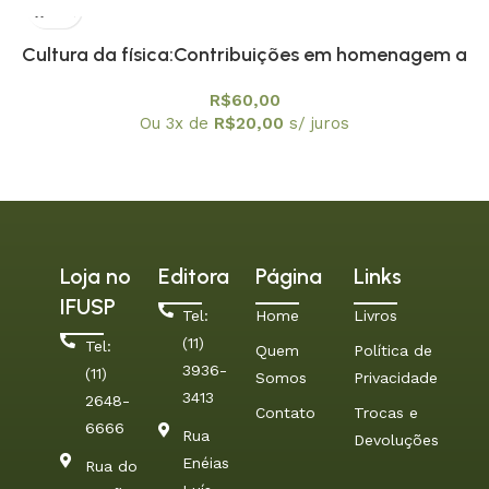
Cultura da física:Contribuições em homenagem a
Amelia Imperio Hamburger, A
R$
60,00
Ou 3x de
R$
20,00
s/ juros
Loja no
Editora
Página
Links
IFUSP
Tel:
Home
Livros
(11)
Tel:
Quem
Política de
3936-
(11)
Somos
Privacidade
3413
2648-
Contato
Trocas e
6666
Rua
Devoluções
Enéias
Rua do