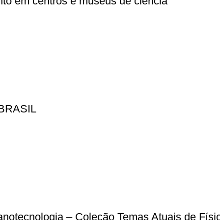
nto em centros e museus de ciência
BRASIL
 nanotecnologia – Coleção Temas Atuais de Físi