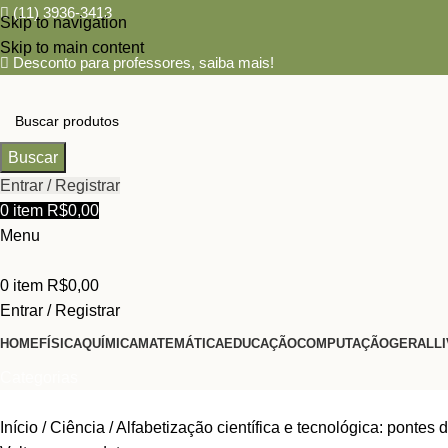
(11) 3936-3413
Skip to navigation
Skip to main content
Desconto para professores,
saiba mais!
Buscar
Entrar / Registrar
0
item
R$
0,00
Menu
0
item
R$
0,00
Entrar / Registrar
HOME
FÍSICA
QUÍMICA
MATEMÁTICA
EDUCAÇÃO
COMPUTAÇÃO
GERAL
L
Categorias
Início
Ciência
Alfabetização científica e tecnológica: pontes