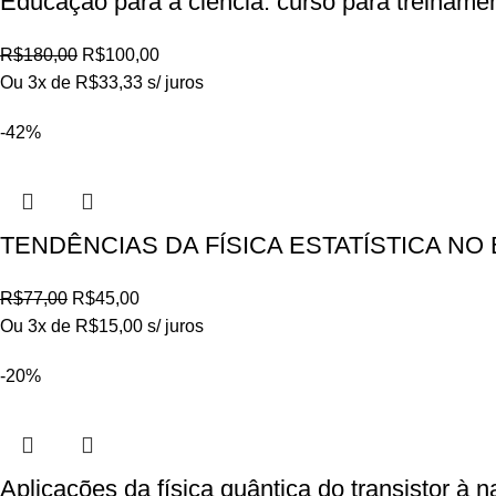
Educação para a ciência: curso para treiname
R$
180,00
R$
100,00
Ou 3x de
R$
33,33
s/ juros
-42%
TENDÊNCIAS DA FÍSICA ESTATÍSTICA NO 
R$
77,00
R$
45,00
Ou 3x de
R$
15,00
s/ juros
-20%
Aplicações da física quântica do transistor à