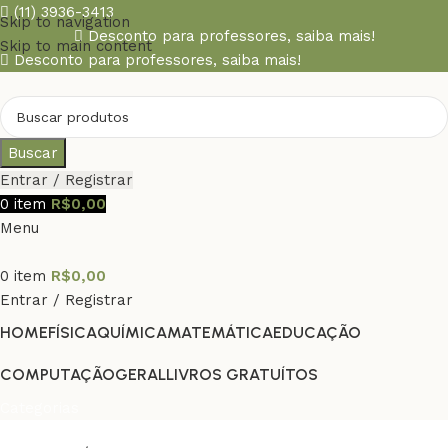
(11) 3936-3413
Skip to navigation
Desconto para professores,
saiba mais!
Skip to main content
Desconto para professores,
saiba mais!
Buscar
Entrar / Registrar
0
item
R$
0,00
Menu
0
item
R$
0,00
Entrar / Registrar
HOME
FÍSICA
QUÍMICA
MATEMÁTICA
EDUCAÇÃO
COMPUTAÇÃO
GERAL
LIVROS GRATUÍTOS
Categorias