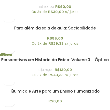
formação de professores e divulgação científica.
R$
90,00
R$
165,00
Volume 2 Ações dialógicas na Prática de Ensino de
Ou 3x de
R$
30,00
s/ juros
Astronomia
Para além da sala de aula: Sociabilidade
Adolescentes| Relações Étnico-Raciais e Ação
R$
88,00
Pedagógica
Ou 3x de
R$
29,33
s/ juros
-26%
Perspectivas em História da Física: Volume 3 – Óptica
e Acústica: Luz e Som| dos Gregos ao Século XIX
R$
130,00
R$
176,00
Ou 3x de
R$
43,33
s/ juros
Química e Arte para um Ensino Humanizado
R$
0,00