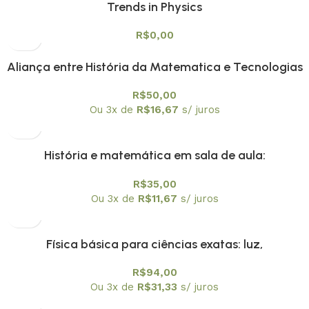
Trends in Physics
R$
0,00
Aliança entre História da Matematica e Tecnologias
Digitais na Educação Matemática Vol. 1
R$
50,00
Ou 3x de
R$
16,67
s/ juros
História e matemática em sala de aula:
contextos,textos e atividades Vol. 2
R$
35,00
Ou 3x de
R$
11,67
s/ juros
Física básica para ciências exatas: luz,
mecânicaquântica e relatividade: volume 4
R$
94,00
Ou 3x de
R$
31,33
s/ juros