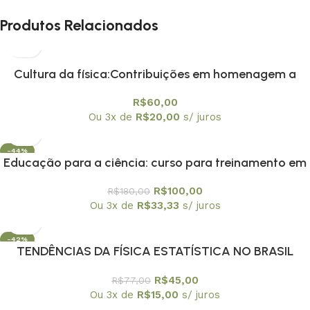
Produtos Relacionados
Cultura da física:Contribuições em homenagem a
Amelia Imperio Hamburger, A
R$
60,00
Ou 3x de
R$
20,00
s/ juros
-44%
Educação para a ciência: curso para treinamento em
centros e museus de ciência
R$
100,00
R$
180,00
Ou 3x de
R$
33,33
s/ juros
-42%
TENDÊNCIAS DA FÍSICA ESTATÍSTICA NO BRASIL
R$
45,00
R$
77,00
Ou 3x de
R$
15,00
s/ juros