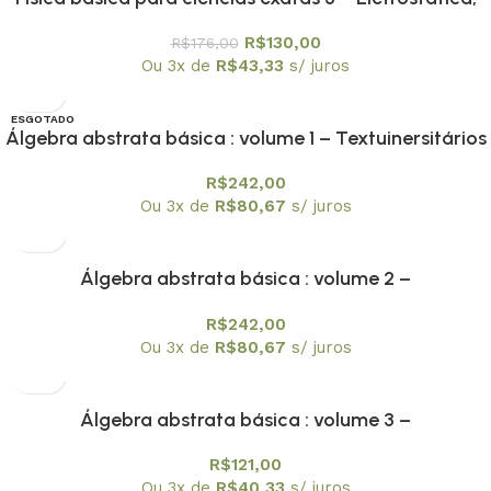
Magnetostática, Circuitos e Ondas Eletromagnéticas
R$
130,00
R$
176,00
Ou 3x de
R$
43,33
s/ juros
ESGOTADO
Álgebra abstrata básica : volume 1 – Textuinersitários
8
R$
242,00
Ou 3x de
R$
80,67
s/ juros
Álgebra abstrata básica : volume 2 –
Textuniversitários 9
R$
242,00
Ou 3x de
R$
80,67
s/ juros
Álgebra abstrata básica : volume 3 –
Textuniversitários 10
R$
121,00
Ou 3x de
R$
40,33
s/ juros