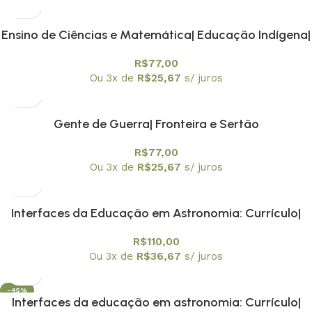
Ensino de Ciências e Matemática| Educação Indígena|
Metodologias de Ensino e Avaliação da
R$
77,00
Aprendizagem
Ou 3x de
R$
25,67
s/ juros
Gente de Guerra| Fronteira e Sertão
R$
77,00
Ou 3x de
R$
25,67
s/ juros
Interfaces da Educação em Astronomia: Currículo|
Formação de Professores e Divulgação Científica –
R$
110,00
Volume 1 – Relatos Reflexivos sobre a História da
Ou 3x de
R$
36,67
s/ juros
Astronomia no Ensino
-45%
Interfaces da educação em astronomia: Currículo|