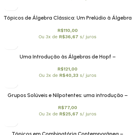
Tópicos de Álgebra Clássica: Um Prelúdio à Álgebra
Moderna – Textuniversitários 1
R$
110,00
Ou 3x de
R$
36,67
s/ juros
Uma Introdução às Álgebras de Hopf –
Textuniversitários 5
R$
121,00
Ou 3x de
R$
40,33
s/ juros
Grupos Solúveis e Nilpotentes: uma introdução –
Textuniversitários 6
R$
77,00
Ou 3x de
R$
25,67
s/ juros
Tópicos em Combinatória Contemporânea –