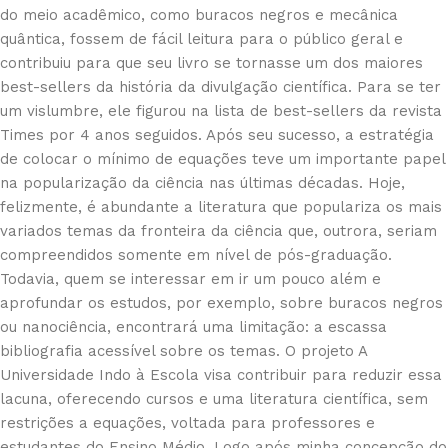
do meio acadêmico, como buracos negros e mecânica
quântica, fossem de fácil leitura para o público geral e
contribuiu para que seu livro se tornasse um dos maiores
best-sellers da história da divulgação científica. Para se ter
um vislumbre, ele figurou na lista de best-sellers da revista
Times por 4 anos seguidos. Após seu sucesso, a estratégia
de colocar o mínimo de equações teve um importante papel
na popularização da ciência nas últimas décadas. Hoje,
felizmente, é abundante a literatura que populariza os mais
variados temas da fronteira da ciência que, outrora, seriam
compreendidos somente em nível de pós-graduação.
Todavia, quem se interessar em ir um pouco além e
aprofundar os estudos, por exemplo, sobre buracos negros
ou nanociência, encontrará uma limitação: a escassa
bibliografia acessível sobre os temas. O projeto A
Universidade Indo à Escola visa contribuir para reduzir essa
lacuna, oferecendo cursos e uma literatura científica, sem
restrições a equações, voltada para professores e
estudantes do Ensino Médio. Logo após minha concepção do