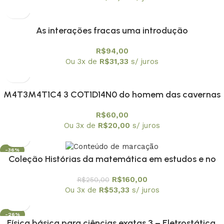
As interações fracas uma introdução
R$
94,00
Ou 3x de
R$
31,33
s/ juros
M4T3M4T1C4 3 COT1D14N0 do homem das cavernas
à atualidade
R$
60,00
Ou 3x de
R$
20,00
s/ juros
-36%
Coleção Histórias da matemática em estudos e no
ensino os 10 volumes
R$
160,00
R$
250,00
Ou 3x de
R$
53,33
s/ juros
-26%
Física básica para ciências exatas 3 – Eletrostática,