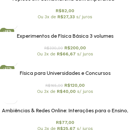
Textuniversitários 4
R$
82,00
Ou 3x de
R$
27,33
s/ juros
-39%
Experimentos de Física Básica 3 volumes
R$
200,00
R$
330,00
Ou 3x de
R$
66,67
s/ juros
-27%
Física para Universidades e Concursos
R$
120,00
R$
165,00
Ou 3x de
R$
40,00
s/ juros
Ambiências & Redes Online: Interações para o Ensino,
Pesquisa e Formação Docente
R$
77,00
Ou 3x de
R$
25,67
s/ juros