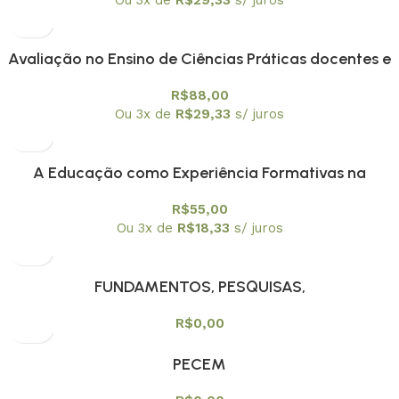
Avaliação no Ensino de Ciências Práticas docentes e
¨escuta ¨a professores
R$
88,00
Ou 3x de
R$
29,33
s/ juros
A Educação como Experiência Formativas na
Contemporaneidade
R$
55,00
Ou 3x de
R$
18,33
s/ juros
FUNDAMENTOS, PESQUISAS,
CONTEMPORANEIDADES E TENDÊNCIAS NO ENSINO
R$
0,00
DE FÍSICA NO BRASIL
PECEM