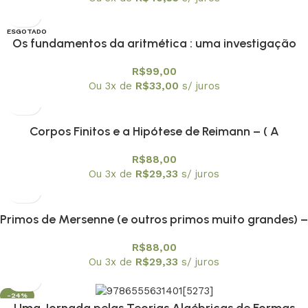
ESGOTADO
Os fundamentos da aritmética : uma investigação
OFERTA
lógico-matemática sobre o conceito de número –
R$
99,00
Textuniversitários 11
Ou 3x de
R$
33,00
s/ juros
Corpos Finitos e a Hipótese de Reimann – ( A
Demonstração de André Weil) – Textuniversitários 14
R$
88,00
Ou 3x de
R$
29,33
s/ juros
Primos de Mersenne (e outros primos muito grandes) –
Textuniversitários 12
R$
88,00
Ou 3x de
R$
29,33
s/ juros
-24%