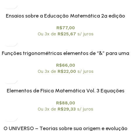
Ensaios sobre a Educação Matemática 2ª edição
R$
77,00
Ou 3x de
R$
25,67
s/ juros
Funções trigonométricas elementos de “&” para uma
engenharia didática
R$
66,00
Ou 3x de
R$
22,00
s/ juros
Elementos de Física Matemática Vol. 3 Equações
integrais e Integrais de trajetória não relativísticas
R$
88,00
Ou 3x de
R$
29,33
s/ juros
O UNIVERSO – Teorias sobre sua origem e evolução