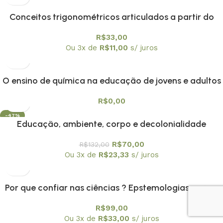
Conceitos trigonométricos articulados a partir do
instrumento náutico, balhestilha, na interface entre
R$
33,00
historia e ensino de matamática
Ou 3x de
R$
11,00
s/ juros
O ensino de química na educação de jovens e adultos
R$
0,00
-47%
Educação, ambiente, corpo e decolonialidade
R$
70,00
R$
132,00
Ou 3x de
R$
23,33
s/ juros
Por que confiar nas ciências ? Epstemologias para o
nosso tempo
R$
99,00
Ou 3x de
R$
33,00
s/ juros