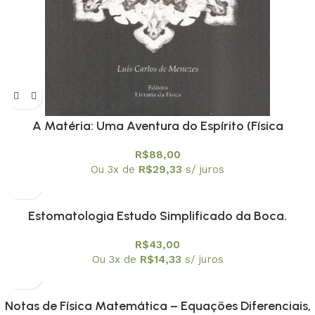
A Matéria: Uma Aventura do Espírito (Física
Conceitual) – PROMOÇÃO
R$
88,00
Ou 3x de
R$
29,33
s/ juros
Estomatologia Estudo Simplificado da Boca.
Prevenção Bucal
R$
43,00
Ou 3x de
R$
14,33
s/ juros
Notas de Física Matemática – Equações Diferenciais,