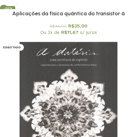
-20%
Aplicações da física quântica do transistor à
nanotecnologia – Coleção Temas Atuais de Física /
R$
35,00
R$
44,00
SBF
Ou 3x de
R$
11,67
s/ juros
ESGOTADO