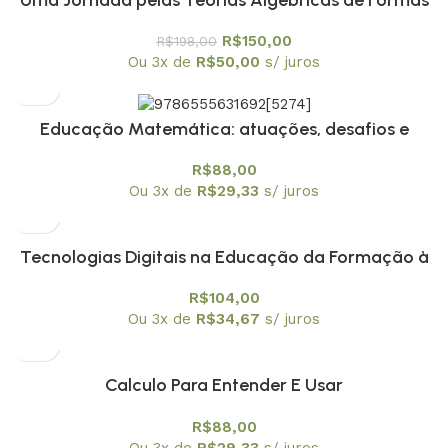
Uma Jornada pelas Teorias Algébricas de Formas
Quadráticas – Textuniversitários 13
R$
150,00
R$
198,00
Ou 3x de
R$
50,00
s/ juros
Educação Matemática: atuações, desafios e
possibilidades em diferentes contextos – envio em 20
R$
88,00
de fevereiro
Ou 3x de
R$
29,33
s/ juros
Tecnologias Digitais na Educação da Formação à
Aplicação
R$
104,00
Ou 3x de
R$
34,67
s/ juros
Calculo Para Entender E Usar
R$
88,00
Ou 3x de
R$
29,33
s/ juros