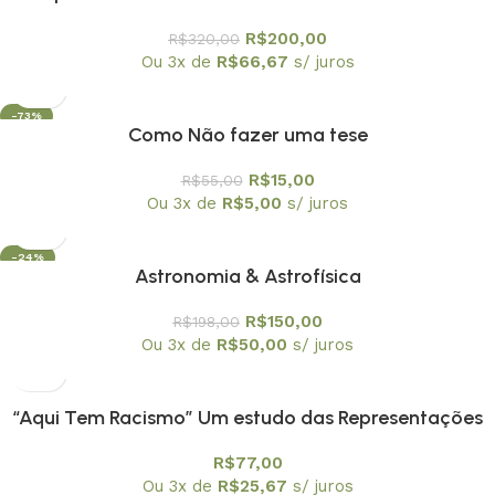
comentadas – coleção em 6 volumes
R$
200,00
R$
320,00
Ou 3x de
R$
66,67
s/ juros
-73%
Como Não fazer uma tese
R$
15,00
R$
55,00
Ou 3x de
R$
5,00
s/ juros
-24%
Astronomia & Astrofísica
OFERTA
R$
150,00
R$
198,00
Ou 3x de
R$
50,00
s/ juros
“Aqui Tem Racismo” Um estudo das Representações
Sociais e das Identidades das Crianças Negras na
R$
77,00
Escola
Ou 3x de
R$
25,67
s/ juros