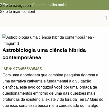
Desconto para professores,
saiba mais!
Skip to navigation
Skip to main content
0
Início
ASTRONOMIA
Astrobiologia uma ciência híbrida
contemporânea
ISBN:
9786555635485
Com uma abordagem que combina pesquisa rigorosa a
uma narrativa cativante e fundamental à divulgação
científica, este livro conduzirá você por uma jornada de
questionamentos em torno de uma das questões mais
profundas da existência: existe vida fora da Terra? Mais do
que isso: seria essa busca mera curiosidade ou há algo