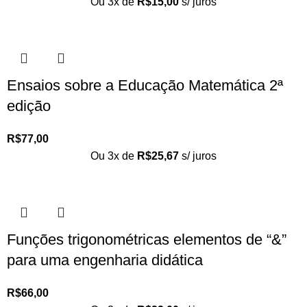
Ou 3x de
R$
15,00
s/ juros
Ensaios sobre a Educação Matemática 2ª
edição
R$
77,00
Ou 3x de
R$
25,67
s/ juros
Funções trigonométricas elementos de “&”
para uma engenharia didática
R$
66,00