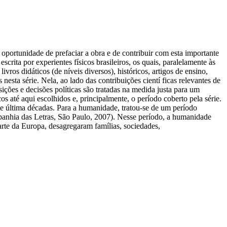
oportunidade de prefaciar a obra e de contribuir com esta importante
scrita por experientes físicos brasileiros, os quais, paralelamente às
vros didáticos (de níveis diversos), históricos, artigos de ensino,
esta série. Nela, ao lado das contribuições cientí ficas relevantes de
sições e decisões políticas são tratadas na medida justa para um
os até aqui escolhidos e, principalmente, o período coberto pela série.
 e última décadas. Para a humanidade, tratou-se de um período
anhia das Letras, São Paulo, 2007). Nesse período, a humanidade
arte da Europa, desagregaram famílias, sociedades,