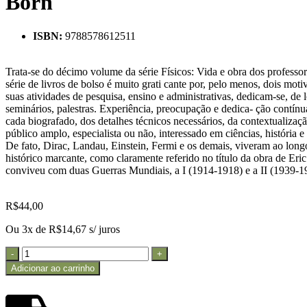
Born
ISBN:
9788578612511
Trata-se do décimo volume da série Físicos: Vida e obra dos professo
série de livros de bolso é muito grati cante por, pelo menos, dois moti
suas atividades de pesquisa, ensino e administrativas, dedicam-se, de l
seminários, palestras. Experiência, preocupação e dedica- ção contínua
cada biografado, dos detalhes técnicos necessários, da contextualizaçã
público amplo, especialista ou não, interessado em ciências, história 
De fato, Dirac, Landau, Einstein, Fermi e os demais, viveram ao lon
histórico marcante, como claramente referido no título da obra de 
conviveu com duas Guerras Mundiais, a I (1914-1918) e a II (1939-194
R$
44,00
Ou 3x de
R$
14,67
s/ juros
Adicionar ao carrinho