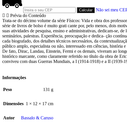
Não sei meu CE
Prévia do Conteúdo
Trata-se do décimo volume da série Físicos: Vida e obra dos professo
série de livros de bolso é muito grati cante por, pelo menos, dois moti
suas atividades de pesquisa, ensino e administrativas, dedicam-se, de l
seminários, palestras. Experiência, preocupação e dedica- ção contínua
cada biografado, dos detalhes técnicos necessários, da contextualizaçã
público amplo, especialista ou não, interessado em ciências, história 
De fato, Dirac, Landau, Einstein, Fermi e os demais, viveram ao lon
histórico marcante, como claramente referido no título da obra de 
conviveu com duas Guerras Mundiais, a I (1914-1918) e a II (1939-194
Informações
Peso
131 g
Dimensões
1 × 12 × 17 cm
Autor
Bassalo & Caruso