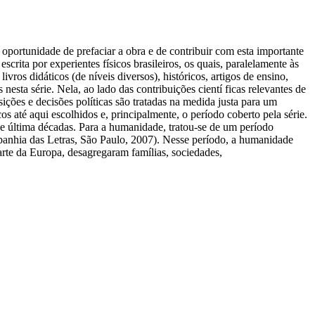
oportunidade de prefaciar a obra e de contribuir com esta importante
scrita por experientes físicos brasileiros, os quais, paralelamente às
vros didáticos (de níveis diversos), históricos, artigos de ensino,
esta série. Nela, ao lado das contribuições cientí ficas relevantes de
sições e decisões políticas são tratadas na medida justa para um
os até aqui escolhidos e, principalmente, o período coberto pela série.
 e última décadas. Para a humanidade, tratou-se de um período
anhia das Letras, São Paulo, 2007). Nesse período, a humanidade
arte da Europa, desagregaram famílias, sociedades,