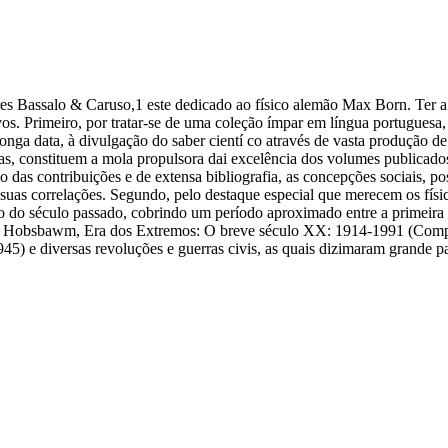
res Bassalo & Caruso,1 este dedicado ao físico alemão Max Born. Ter a 
vos. Primeiro, por tratar-se de uma coleção ímpar em língua portuguesa, e
onga data, à divulgação do saber cientí co através de vasta produção de li
s, constituem a mola propulsora dai excelência dos volumes publicados n
o das contribuições e de extensa bibliografia, as concepções sociais, po
e suas correlações. Segundo, pelo destaque especial que merecem os físic
go do século passado, cobrindo um período aproximado entre a primeira
Eric Hobsbawm, Era dos Extremos: O breve século XX: 1914-1991 (Comp
5) e diversas revoluções e guerras civis, as quais dizimaram grande p