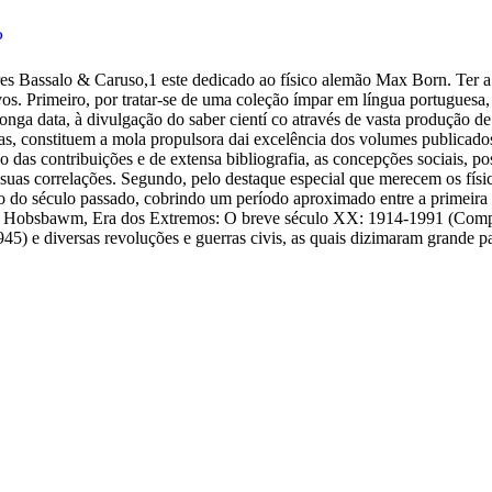
P
res Bassalo & Caruso,1 este dedicado ao físico alemão Max Born. Ter a 
vos. Primeiro, por tratar-se de uma coleção ímpar em língua portuguesa, e
onga data, à divulgação do saber cientí co através de vasta produção de li
s, constituem a mola propulsora dai excelência dos volumes publicados n
o das contribuições e de extensa bibliografia, as concepções sociais, po
e suas correlações. Segundo, pelo destaque especial que merecem os físic
go do século passado, cobrindo um período aproximado entre a primeira
Eric Hobsbawm, Era dos Extremos: O breve século XX: 1914-1991 (Comp
5) e diversas revoluções e guerras civis, as quais dizimaram grande p