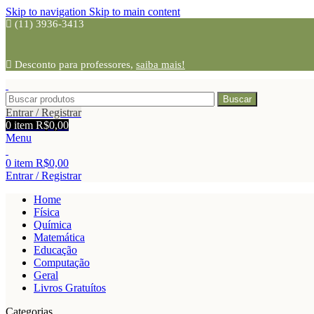
Skip to navigation
Skip to main content
(11) 3936-3413
Desconto para professores,
saiba mais!
Buscar
Entrar / Registrar
0
item
R$
0,00
Menu
0
item
R$
0,00
Entrar / Registrar
Home
Física
Química
Matemática
Educação
Computação
Geral
Livros Gratuítos
Categorias