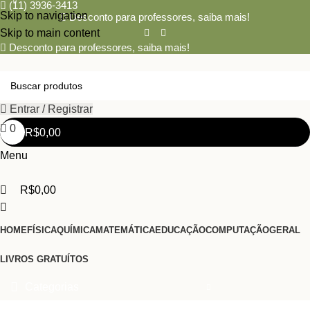
0
(11) 3936-3413
Skip to navigation
Desconto para professores,
saiba mais!
Skip to main content
Desconto para professores,
saiba mais!
Entrar / Registrar
0
R$
0,00
Menu
R$
0,00
HOME
FÍSICA
QUÍMICA
MATEMÁTICA
EDUCAÇÃO
COMPUTAÇÃO
GERAL
LIVROS GRATUÍTOS
Categorias