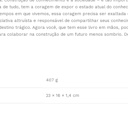
ra: Construção de conhecimento e a sociedade – é tão import
ma de tudo, tem a coragem de expor o estado atual do conhe
tempos em que vivemos, essa coragem precisa ser exaltada e 
ciativa altruísta e responsável de compartilhar seus conhec
 destino trágico. Agora você, que tem esse livro em mãos, p
ra colaborar na construção de um futuro menos sombrio. De
407 g
23 × 16 × 1,4 cm