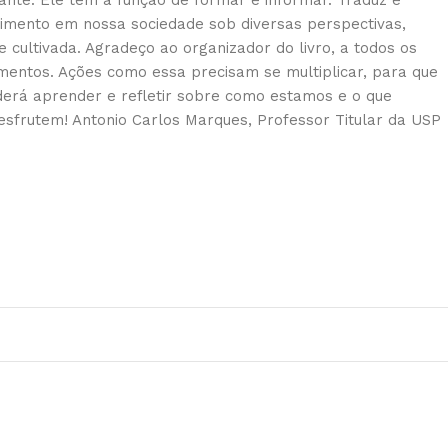
ante. Ele tem a função de formar e informar. Traduz e
cimento em nossa sociedade sob diversas perspectivas,
cultivada. Agradeço ao organizador do livro, a todos os
imentos. Ações como essa precisam se multiplicar, para que
oderá aprender e refletir sobre como estamos e o que
sfrutem! Antonio Carlos Marques, Professor Titular da USP