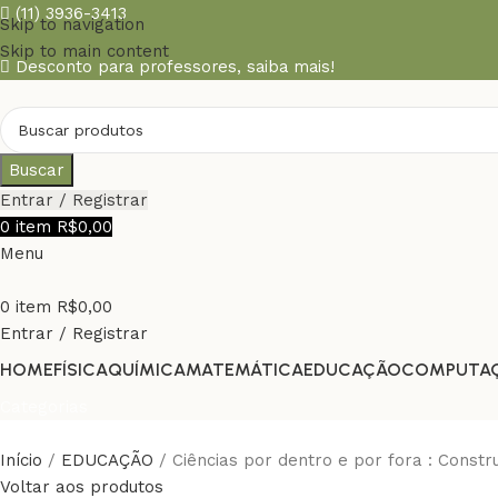
(11) 3936-3413
Skip to navigation
Skip to main content
Desconto para professores,
saiba mais!
Buscar
Entrar / Registrar
0
item
R$
0,00
Menu
0
item
R$
0,00
Entrar / Registrar
HOME
FÍSICA
QUÍMICA
MATEMÁTICA
EDUCAÇÃO
COMPUTA
Categorias
Início
EDUCAÇÃO
Ciências por dentro e por fora : Const
Voltar aos produtos