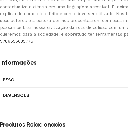
Por isso, um livro como este – Ciências por dentro e por fo
contextualiza a ciência em uma linguagem acessível. E, aci
explicando como ele e feito e como deve ser utilizado. Nos 
seus autores e a editora por nos presentearem com essa ini
possamos tirar nossa civilização da rota de colisão com um
queremos para a sociedade, e sobretudo ter ferramentas pa
9786555635775
Informações
PESO
DIMENSÕES
Produtos Relacionados