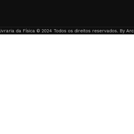
ivraria da Física © 2024 Todos os direitos reservados. By
Arc