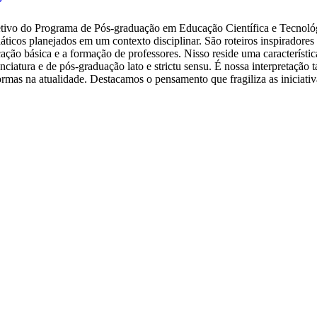
P
etivo do Programa de Pós-graduação em Educação Científica e Tecnológ
áticos planejados em um contexto disciplinar. São roteiros inspiradores
ão básica e a formação de professores. Nisso reside uma característica i
enciatura e de pós-graduação lato e strictu sensu. É nossa interpretação
ormas na atualidade. Destacamos o pensamento que fragiliza as iniciat