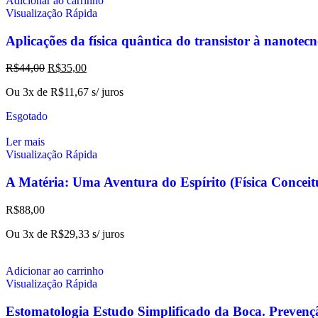
Adicionar ao carrinho
Visualização Rápida
Aplicações da física quântica do transistor à nanotec
R$
44,00
R$
35,00
Ou 3x de
R$
11,67
s/ juros
Esgotado
Ler mais
Visualização Rápida
A Matéria: Uma Aventura do Espírito (Física Conc
R$
88,00
Ou 3x de
R$
29,33
s/ juros
Adicionar ao carrinho
Visualização Rápida
Estomatologia Estudo Simplificado da Boca. Prevenç