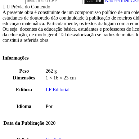
Não sei meu CE
Prévia do Conteúdo
A presente obra é constituinte de um compromisso político de um col
estudantes de doutorado dão continuidade à publicação de roteiros did
educação matemática. Particularmente, os textos dialogam com a educaç
Ou seja, docentes da educação básica, estudantes e professores de lic
da educação, de modo geral. Tal desvalorização se traduz de muitas f
constitui a referida obra.
Informações
Peso
262 g
Dimensões
1 × 16 × 23 cm
Editora
LF Editorial
Idioma
Por
Data da Publicação
2020