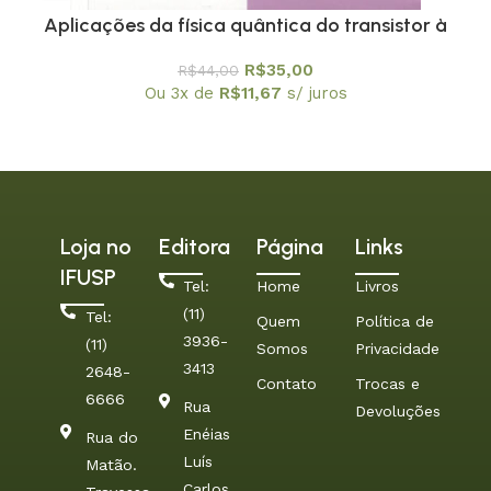
Aplicações da física quântica do transistor à
nanotecnologia – Coleção Temas Atuais de Física
R$
35,00
R$
44,00
/ SBF
Ou 3x de
R$
11,67
s/ juros
Loja no
Editora
Página
Links
IFUSP
Tel:
Home
Livros
(11)
Tel:
Quem
Política de
3936-
(11)
Somos
Privacidade
3413
2648-
Contato
Trocas e
6666
Rua
Devoluções
Enéias
Rua do
Luís
Matão.
Carlos