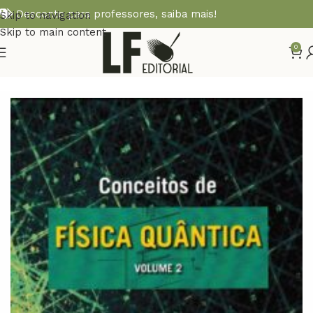
Desconto para professores,
saiba mais!
Skip to navigation
Skip to main content
0
Início
FÍSICA TEÓRICA