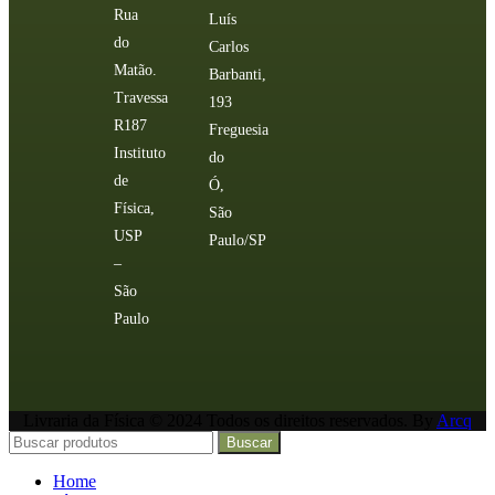
Rua
Luís
do
Carlos
Matão.
Barbanti,
Travessa
193
R187
Freguesia
Instituto
do
de
Ó,
Física,
São
USP
Paulo/SP
–
São
Paulo
Livraria da Física © 2024 Todos os direitos reservados. By
Arcq
Buscar
Home