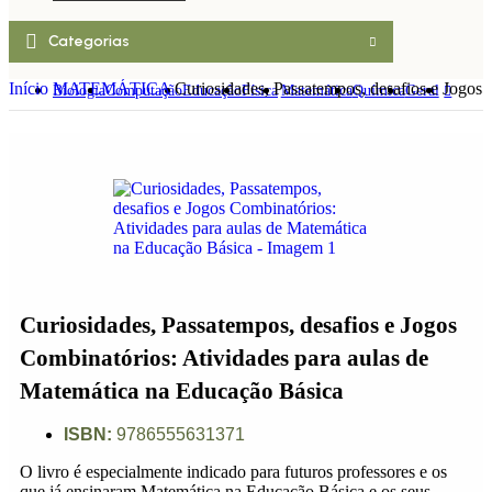
Categorias
Início
MATEMÁTICA
Curiosidades, Passatempos, desafios e Jogos
Biologia
Computação
Educação
Física
Matemática
Química
Geral
Curiosidades, Passatempos, desafios e Jogos
Combinatórios: Atividades para aulas de
Matemática na Educação Básica
ISBN:
9786555631371
O livro é especialmente indicado para futuros professores e os
que já ensinaram Matemática na Educação Básica e os seus