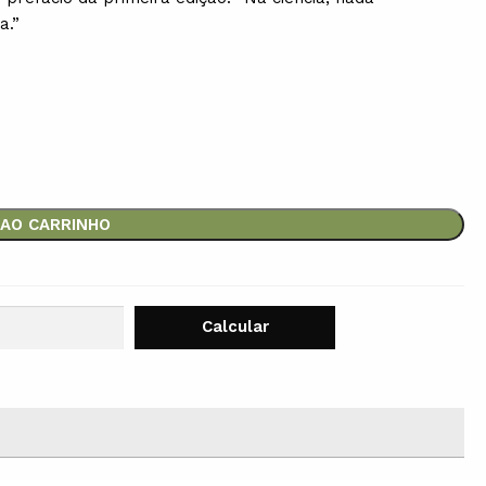
a.”
 AO CARRINHO