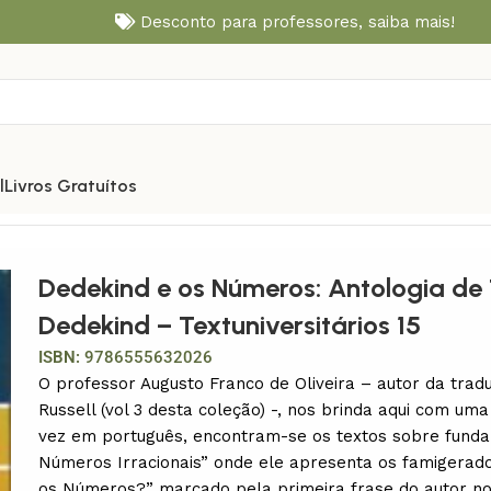
Desconto para professores,
saiba mais!
l
Livros Gratuítos
tos Fundacionais de Richard Dedekind – Textuniversitários 1
Dedekind e os Números: Antologia de 
Dedekind – Textuniversitários 15
ISBN:
9786555632026
O professor Augusto Franco de Oliveira – autor da trad
Russell (vol 3 desta coleção) -, nos brinda aqui com um
vez em português, encontram-se os textos sobre funda
Números Irracionais” onde ele apresenta os famigerad
os Números?” marcado pela primeira frase do autor no 