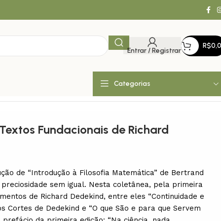
R$
0,
Entrar / Registrar
Categorias
5
Textos Fundacionais de Richard
ução de “Introdução à Filosofia Matemática” de Bertrand
a preciosidade sem igual. Nesta coletânea, pela primeira
mentos de Richard Dedekind, entre eles “Continuidade e
os Cortes de Dedekind e “O que São e para que Servem
prefácio da primeira edição: “Na ciência, nada