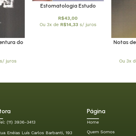
Estomatologia Estudo
Simplificado da Boca.
R$
43,00
Prevenção Bucal
Ou 3x de
R$
14,33
s/ juros
entura do
Notas de
ceitual) –
– Equaç
O
Funç
s/ juros
Ou 3x 
D
tora
Página
el: (11) 3936-3413
Home
Quem Somos
ua Enéias Luís Carlos Barbanti, 193