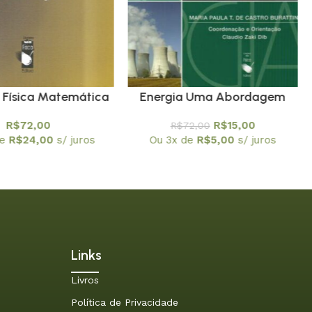
 Física Matemática
Energia Uma Abordagem
ões Diferenciais,
Multidisciplinar – Em
R$
72,00
R$
15,00
R$
72,00
ões de Green e
promoção
de
R$
24,00
s/ juros
Ou 3x de
R$
5,00
s/ juros
istribuições
Links
Livros
Política de Privacidade