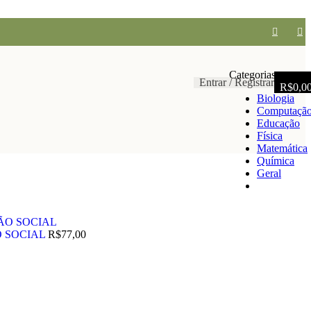
Categorias
Entrar / Registrar
R$
0,0
Biologia
Computaçã
Educação
Física
Matemática
Química
Geral
O SOCIAL
R$
77,00