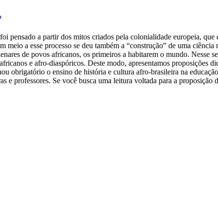
P
 foi pensado a partir dos mitos criados pela colonialidade europeia, qu
a. Em meio a esse processo se deu também a “construção” de uma ciência
lenares de povos africanos, os primeiros a habitarem o mundo. Nesse sent
 africanos e afro-diaspóricos. Deste modo, apresentamos proposições didá
ou obrigatório o ensino de história e cultura afro-brasileira na educaçã
s e professores. Se você busca uma leitura voltada para a proposição de 