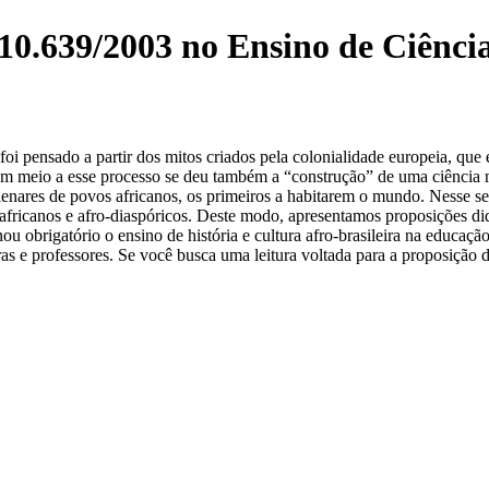
10.639/2003 no Ensino de Ciência
 foi pensado a partir dos mitos criados pela colonialidade europeia, qu
a. Em meio a esse processo se deu também a “construção” de uma ciência
lenares de povos africanos, os primeiros a habitarem o mundo. Nesse sent
 africanos e afro-diaspóricos. Deste modo, apresentamos proposições didá
ou obrigatório o ensino de história e cultura afro-brasileira na educaçã
s e professores. Se você busca uma leitura voltada para a proposição de 