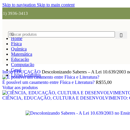
Skip to navigation
Skip to main content
(11) 3936-3413
Home
Física
Química
Matemática
Educação
Computação
Geral
Início
EDUCAÇÃO
Descolonizando Saberes – A Lei 10.639/2003 no
Livros Gratuítos
É possível um casamento entre Física e Literatura?
R$
55,00
Voltar aos produtos
CIÊNCIA, EDUCAÇÃO, CULTURA E DESENVOLVIMENTO: