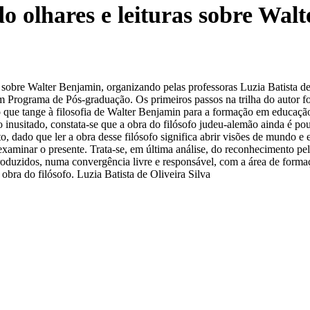
o olhares e leituras sobre Wa
as sobre Walter Benjamin, organizando pelas professoras Luzia Batista 
 Programa de Pós-graduação. Os primeiros passos na trilha do autor f
 que tange à filosofia de Walter Benjamin para a formação em educação.
o inusitado, constata-se que a obra do filósofo judeu-alemão ainda é p
ito, dado que ler a obra desse filósofo significa abrir visões de mundo 
minar o presente. Trata-se, em última análise, do reconhecimento pela 
produzidos, numa convergência livre e responsável, com a área de forma
 obra do filósofo. Luzia Batista de Oliveira Silva