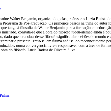
P
as sobre Walter Benjamin, organizando pelas professoras Luzia Batista 
 Programa de Pós-graduação. Os primeiros passos na trilha do autor f
 que tange à filosofia de Walter Benjamin para a formação em educação.
o inusitado, constata-se que a obra do filósofo judeu-alemão ainda é p
ito, dado que ler a obra desse filósofo significa abrir visões de mundo 
minar o presente. Trata-se, em última análise, do reconhecimento pela 
produzidos, numa convergência livre e responsável, com a área de forma
 obra do filósofo. Luzia Batista de Oliveira Silva
 Palma