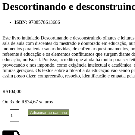
Descortinando e desconstruind
ISBN:
9788578613686
Este livro intitulado Descortinando e desconstruindo olhares e leitur
sala de aula com discentes do mestrado e doutorado em educação, num
momentos para tentar sanar dúvidas, de enfrentar questionamentos, no
referente à educação e os elementos conflituosos que surgem diante d
educação, no Brasil. Por isso, acredito que ainda há muito para ser fe
provocando e nos impondo, como exigência intelectual e acadêmica, exa
futuras gerações. Os textos sobre a filosofia da educação vão sendo 
assim posso dizer, compreensão, respeito, identificação e empatia pela
R$
104,00
Ou 3x de
R$
34,67
s/ juros
Adicionar ao carrinho