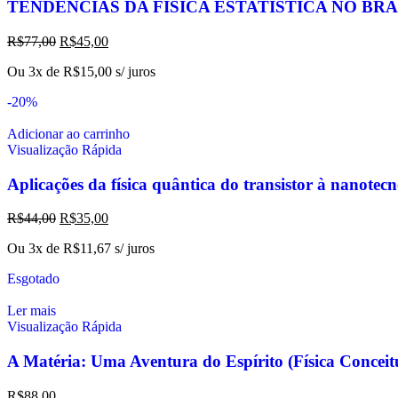
TENDÊNCIAS DA FÍSICA ESTATÍSTICA NO BRA
R$
77,00
R$
45,00
Ou 3x de
R$
15,00
s/ juros
-20%
Adicionar ao carrinho
Visualização Rápida
Aplicações da física quântica do transistor à nanotec
R$
44,00
R$
35,00
Ou 3x de
R$
11,67
s/ juros
Esgotado
Ler mais
Visualização Rápida
A Matéria: Uma Aventura do Espírito (Física Conc
R$
88,00