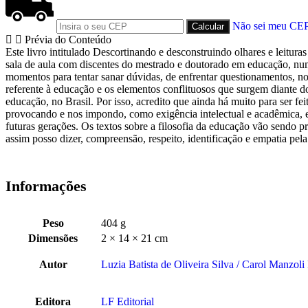
Não sei meu CE
Prévia do Conteúdo
Este livro intitulado Descortinando e desconstruindo olhares e leitur
sala de aula com discentes do mestrado e doutorado em educação, num
momentos para tentar sanar dúvidas, de enfrentar questionamentos, no
referente à educação e os elementos conflituosos que surgem diante d
educação, no Brasil. Por isso, acredito que ainda há muito para ser fe
provocando e nos impondo, como exigência intelectual e acadêmica, exa
futuras gerações. Os textos sobre a filosofia da educação vão sendo 
assim posso dizer, compreensão, respeito, identificação e empatia pela
Informações
Peso
404 g
Dimensões
2 × 14 × 21 cm
Autor
Luzia Batista de Oliveira Silva / Carol Manzoli
Editora
LF Editorial