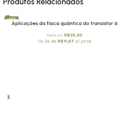
Produtos Relacionados
-20%
Aplicações da física quântica do transistor à
nanotecnologia – Coleção Temas Atuais de Física
R$
35,00
R$
44,00
/ SBF
Ou 3x de
R$
11,67
s/ juros