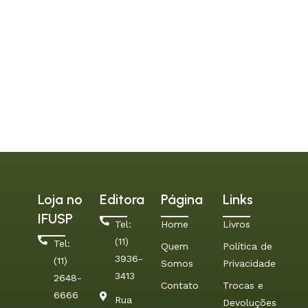
Loja no
Editora
Página
Links
IFUSP
Tel:
Home
Livros
(11)
Tel:
Quem
Política de
3936-
(11)
Somos
Privacidade
3413
2648-
Contato
Trocas e
6666
Rua
Devoluções