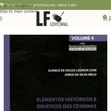
Desconto para professores,
saiba mais!
Skip to navigation
Skip to main content
0
Início
MATEMÁTICA