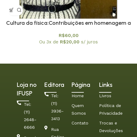
Cultura da física:Contribuições em homenagem a
Amelia Imperio Hamburger, A
R$
60,00
Ou 3x de
R$
20,00
s/ juros
Loja no
Editora
Página
Links
IFUSP
Tel:
Home
Livros
(11)
Tel:
Quem
Política de
3936-
(11)
Somos
Privacidade
3413
2648-
Contato
Trocas e
6666
Rua
Devoluções
Enéias