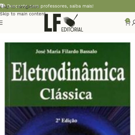
Desconto para professores,
saiba mais!
Skip to navigation
Skip to main content
0
Início
Diversos