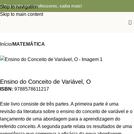
Desconto para professores,
saiba mais!
Skip to navigation
Skip to main content
0
Início
MATEMÁTICA
Ensino do Conceito de Variável, O
ISBN:
9788578611217
Este livro consiste de três partes. A primeira parte é uma
revisão da literatura sobre o ensino do conceito de variável e o
lançamento de uma abordagem para a aprendizagem do
referido conceito. A segunda parte relata os resultados de uma
experiência que comprova a eficácia da nova abordagem.