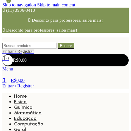
0
Skip to navigation
Skip to main content
(11) 3936-3413
Desconto para professores,
saiba mais!
Desconto para professores,
saiba mais!
Buscar
Entrar / Registrar
0
R$
0,00
Menu
R$
0,00
Entrar / Registrar
Home
Física
Química
Matemática
Educação
Computação
Geral