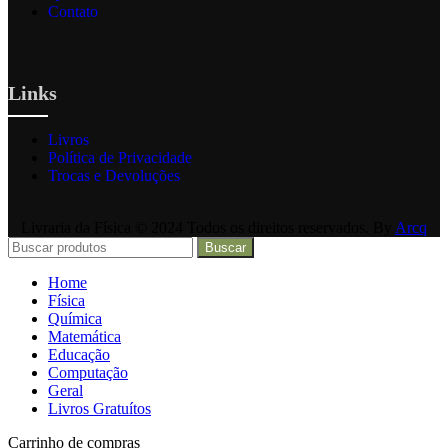
Contato
Links
Livros
Política de Privacidade
Trocas e Devoluções
Livraria da Física © 2024 Todos os direitos reservados. By
Arcq
Buscar
Home
Física
Química
Matemática
Educação
Computação
Geral
Livros Gratuítos
Carrinho de compras