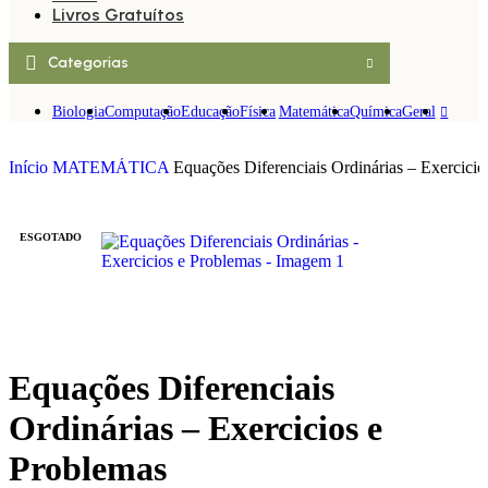
Livros Gratuítos
Categorias
Biologia
Computação
Educação
Física
Matemática
Química
Geral
Início
MATEMÁTICA
Equações Diferenciais Ordinárias – Exercicio
ESGOTADO
Equações Diferenciais
Ordinárias – Exercicios e
Problemas