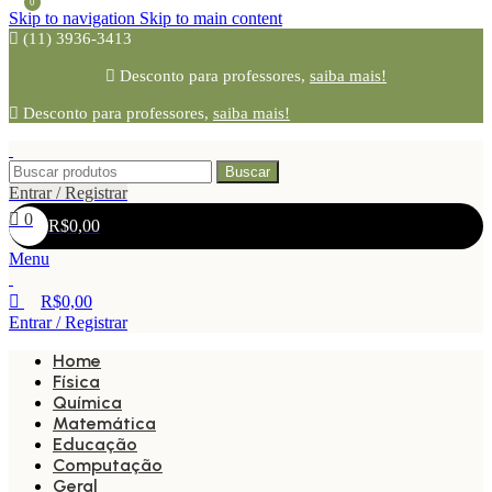
0
Skip to navigation
Skip to main content
(11) 3936-3413
Desconto para professores,
saiba mais!
Desconto para professores,
saiba mais!
Buscar
Entrar / Registrar
0
R$
0,00
Menu
R$
0,00
Entrar / Registrar
Home
Física
Química
Matemática
Educação
Computação
Geral