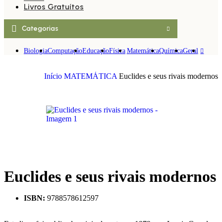
Livros Gratuítos
Categorias
Biologia
Computação
Educação
Física
Matemática
Química
Geral
Início
MATEMÁTICA
Euclides e seus rivais modernos
Euclides e seus rivais modernos
ISBN:
9788578612597