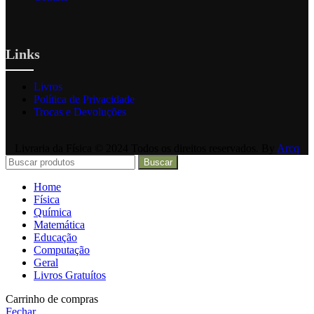
Links
Livros
Política de Privacidade
Trocas e Devoluções
Livraria da Física © 2024 Todos os direitos reservados. By
Arcq
Buscar
Home
Física
Química
Matemática
Educação
Computação
Geral
Livros Gratuítos
Carrinho de compras
Fechar